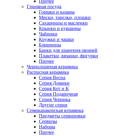
Прочее
Глиняная посуда
Горшки и казаны
Миски, тарелки, плошки
Сахарницы и масленки
Крынки и кувшины
Чайники
Кружки и чашки
Блинницы
Банки для хранения овощей
Плакетки, вязанки, фигурки
Прочее
Чернолощеная керамика
Расписная керамика
Серия Весна
Серия Домики
Серия Кот и К
Серия Подарочная
Серия Черника
Другие серии
Семикаракорская керамика
Предметы сервировки
Сервизы
Наборы
Прочее