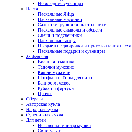
Новогодние сувениры
Пасха
Пасхальные Яйца
Пасхальные корзинки
Салфетки, рушники, настольники
Пасхальные символы и обереги
Свечи и подсвечники
Пасхальные зайцы
Предметы сервировки и приготовления пасх
Пасхальные подарки и сувениры
23 февраля
Военная тематика
Тапочки мужские
Кашне мужские
Штофы и наборы для вина
Банное мужское
Рубахи и фартуки
Прочее
Обереги
Авторская кукла
Народная кукла
Сувенирная кукла
Для детей
Неваляшки и погремушки
Свистульки