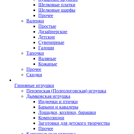
Шелковые платки
Шелковые шарфы
Прочее
Валенки
Простые
Дизайнерские
Детские
Сувенирные
Галоши
Тапочки
Валяные
Кожаные
Прочее
Скидки
Глиняные игрушки
Пензенская (Полеологовская) игрушка
Дымковская игрушка
Индючки и птички
Барыни и кавалеры
Лошадки, козлики, барашки
Композиции
Заготовки для детского творчества
Прочее
Каргопольская игрушка