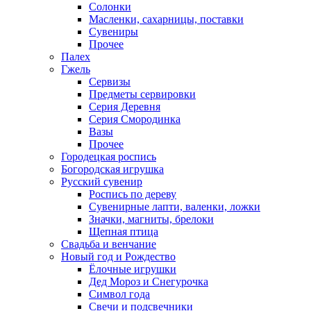
Солонки
Масленки, сахарницы, поставки
Сувениры
Прочее
Палех
Гжель
Сервизы
Предметы сервировки
Серия Деревня
Серия Смородинка
Вазы
Прочее
Городецкая роспись
Богородская игрушка
Русский сувенир
Роспись по дереву
Сувенирные лапти, валенки, ложки
Значки, магниты, брелоки
Щепная птица
Свадьба и венчание
Новый год и Рождество
Ёлочные игрушки
Дед Мороз и Снегурочка
Символ года
Свечи и подсвечники