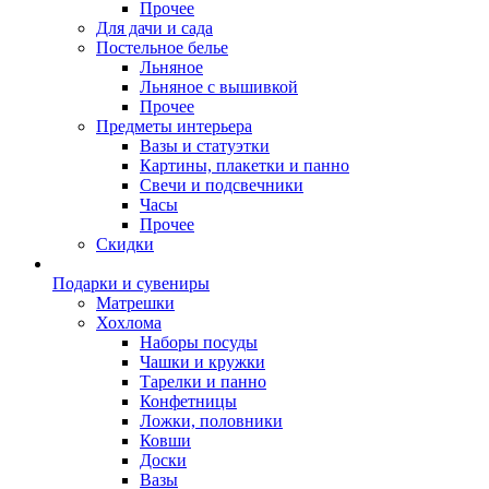
Прочее
Для дачи и сада
Постельное белье
Льняное
Льняное с вышивкой
Прочее
Предметы интерьера
Вазы и статуэтки
Картины, плакетки и панно
Свечи и подсвечники
Часы
Прочее
Скидки
Подарки и сувениры
Матрешки
Хохлома
Наборы посуды
Чашки и кружки
Тарелки и панно
Конфетницы
Ложки, половники
Ковши
Доски
Вазы