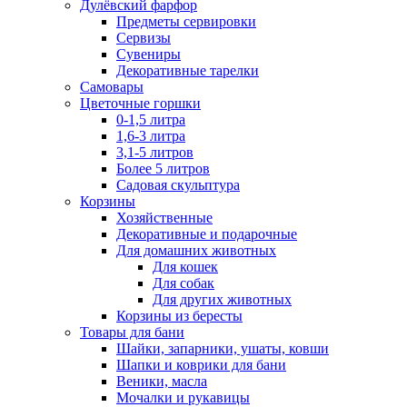
Дулёвский фарфор
Предметы сервировки
Сервизы
Сувениры
Декоративные тарелки
Самовары
Цветочные горшки
0-1,5 литра
1,6-3 литра
3,1-5 литров
Более 5 литров
Садовая скульптура
Корзины
Хозяйственные
Декоративные и подарочные
Для домашних животных
Для кошек
Для собак
Для других животных
Корзины из бересты
Товары для бани
Шайки, запарники, ушаты, ковши
Шапки и коврики для бани
Веники, масла
Мочалки и рукавицы