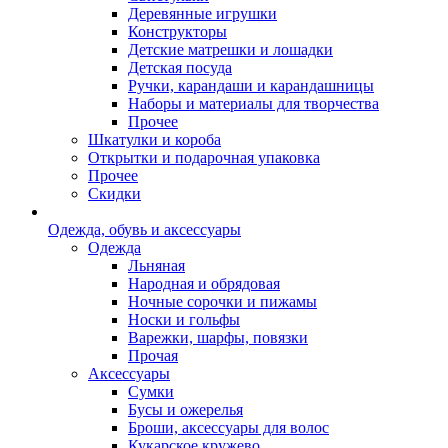
Деревянные игрушки
Конструкторы
Детские матрешки и лошадки
Детская посуда
Ручки, карандаши и карандашницы
Наборы и материалы для творчества
Прочее
Шкатулки и короба
Открытки и подарочная упаковка
Прочее
Скидки
Одежда, обувь и аксессуары
Одежда
Льняная
Народная и обрядовая
Ночные сорочки и пижамы
Носки и гольфы
Варежки, шарфы, повязки
Прочая
Аксессуары
Сумки
Бусы и ожерелья
Броши, аксессуары для волос
Кукарское кружево