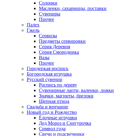
Солонки
Масленки, сахарницы, поставки
Сувениры
Прочее
Палех
Гжель
Сервизы
Предметы сервировки
Серия Деревня
Серия Смородинка
Вазы
Прочее
Городецкая роспись
Богородская игрушка
Русский сувенир
Роспись по дереву
Сувенирные лапти, валенки, ложки
Значки, магниты, брелоки
Щепная птица
Свадьба и венчание
Новый год и Рождество
Ёлочные игрушки
Дед Мороз и Снегурочка
Символ года
Свечи и подсвечники