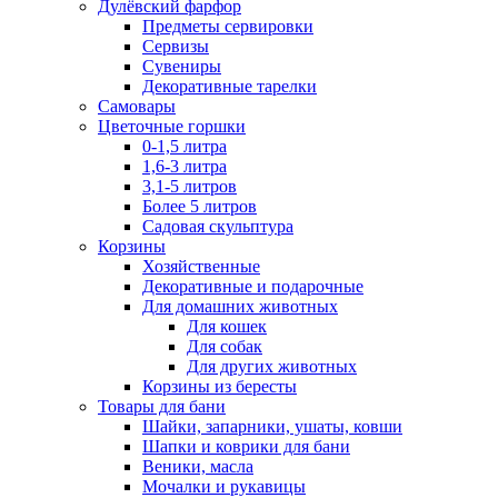
Дулёвский фарфор
Предметы сервировки
Сервизы
Сувениры
Декоративные тарелки
Самовары
Цветочные горшки
0-1,5 литра
1,6-3 литра
3,1-5 литров
Более 5 литров
Садовая скульптура
Корзины
Хозяйственные
Декоративные и подарочные
Для домашних животных
Для кошек
Для собак
Для других животных
Корзины из бересты
Товары для бани
Шайки, запарники, ушаты, ковши
Шапки и коврики для бани
Веники, масла
Мочалки и рукавицы