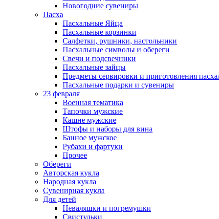
Новогодние сувениры
Пасха
Пасхальные Яйца
Пасхальные корзинки
Салфетки, рушники, настольники
Пасхальные символы и обереги
Свечи и подсвечники
Пасхальные зайцы
Предметы сервировки и приготовления пасх
Пасхальные подарки и сувениры
23 февраля
Военная тематика
Тапочки мужские
Кашне мужские
Штофы и наборы для вина
Банное мужское
Рубахи и фартуки
Прочее
Обереги
Авторская кукла
Народная кукла
Сувенирная кукла
Для детей
Неваляшки и погремушки
Свистульки