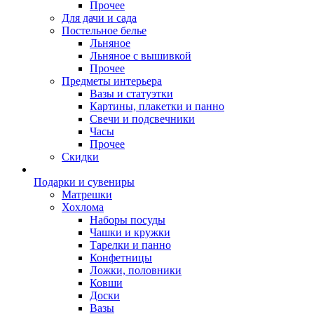
Прочее
Для дачи и сада
Постельное белье
Льняное
Льняное с вышивкой
Прочее
Предметы интерьера
Вазы и статуэтки
Картины, плакетки и панно
Свечи и подсвечники
Часы
Прочее
Скидки
Подарки и сувениры
Матрешки
Хохлома
Наборы посуды
Чашки и кружки
Тарелки и панно
Конфетницы
Ложки, половники
Ковши
Доски
Вазы