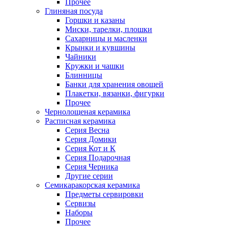
Прочее
Глиняная посуда
Горшки и казаны
Миски, тарелки, плошки
Сахарницы и масленки
Крынки и кувшины
Чайники
Кружки и чашки
Блинницы
Банки для хранения овощей
Плакетки, вязанки, фигурки
Прочее
Чернолощеная керамика
Расписная керамика
Серия Весна
Серия Домики
Серия Кот и К
Серия Подарочная
Серия Черника
Другие серии
Семикаракорская керамика
Предметы сервировки
Сервизы
Наборы
Прочее