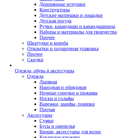
Деревянные игрушки
Конструкторы
Детские матрешки и лошадки
Детская посуда
Ручки, карандаши и карандашницы
Наборы и материалы для творчества
Прочее
Шкатулки и короба
Открытки и подарочная упаковка
Прочее
Скидки
Одежда, обувь и аксессуары
Одежда
Льняная
Народная и обрядовая
Ночные сорочки и пижамы
Носки и гольфы
Варежки, шарфы, повязки
Прочая
Аксессуары
Сумки
Бусы и ожерелья
Броши, аксессуары для волос
Кукарское кружево