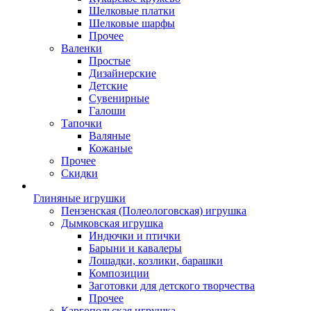
Шелковые платки
Шелковые шарфы
Прочее
Валенки
Простые
Дизайнерские
Детские
Сувенирные
Галоши
Тапочки
Валяные
Кожаные
Прочее
Скидки
Глиняные игрушки
Пензенская (Полеологовская) игрушка
Дымковская игрушка
Индючки и птички
Барыни и кавалеры
Лошадки, козлики, барашки
Композиции
Заготовки для детского творчества
Прочее
Каргопольская игрушка