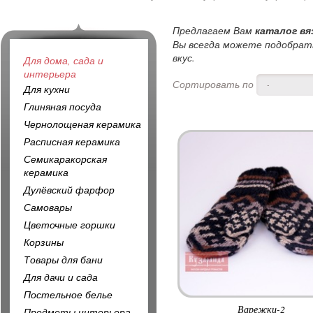
Предлагаем Вам
каталог вя
Вы всегда можете подобрать
вкус.
Для дома, сада и
интерьера
Сортировать по
-
Для кухни
Глиняная посуда
Чернолощеная керамика
Расписная керамика
Семикаракорская
керамика
Дулёвский фарфор
Самовары
Цветочные горшки
Корзины
Товары для бани
Для дачи и сада
Постельное белье
Варежки-2
Предметы интерьера