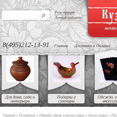
Регистрация
Личный кабинет
8(495)212-13-91
Главная
Доставка и Оплата
Для дома, сада и
Подарки и
Одежда, о
интерьера
сувениры
аксессу
Главная >
Основные >
Одежда, обувь и аксессуары >
Аксессуары >
Пр