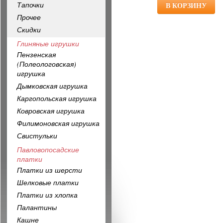
Тапочки
Прочее
Скидки
Глиняные игрушки
Пензенская
(Полеологовская)
игрушка
Дымковская игрушка
Каргопольская игрушка
Ковровская игрушка
Филимоновская игрушка
Свистульки
Павловопосадские
платки
Платки из шерсти
Шелковые платки
Платки из хлопка
Палантины
Кашне