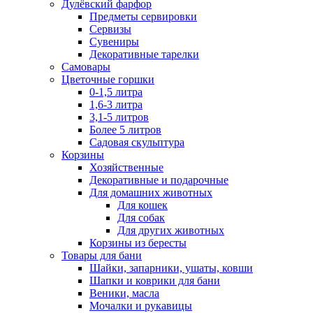
Дулёвский фарфор
Предметы сервировки
Сервизы
Сувениры
Декоративные тарелки
Самовары
Цветочные горшки
0-1,5 литра
1,6-3 литра
3,1-5 литров
Более 5 литров
Садовая скульптура
Корзины
Хозяйственные
Декоративные и подарочные
Для домашних животных
Для кошек
Для собак
Для других животных
Корзины из бересты
Товары для бани
Шайки, запарники, ушаты, ковши
Шапки и коврики для бани
Веники, масла
Мочалки и рукавицы