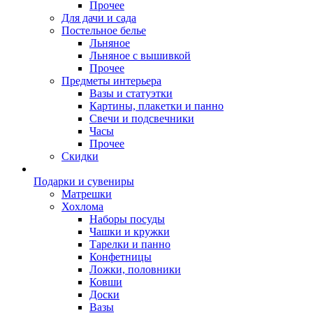
Прочее
Для дачи и сада
Постельное белье
Льняное
Льняное с вышивкой
Прочее
Предметы интерьера
Вазы и статуэтки
Картины, плакетки и панно
Свечи и подсвечники
Часы
Прочее
Скидки
Подарки и сувениры
Матрешки
Хохлома
Наборы посуды
Чашки и кружки
Тарелки и панно
Конфетницы
Ложки, половники
Ковши
Доски
Вазы