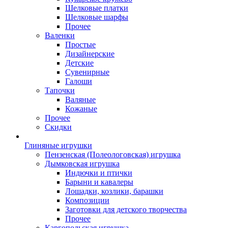
Шелковые платки
Шелковые шарфы
Прочее
Валенки
Простые
Дизайнерские
Детские
Сувенирные
Галоши
Тапочки
Валяные
Кожаные
Прочее
Скидки
Глиняные игрушки
Пензенская (Полеологовская) игрушка
Дымковская игрушка
Индючки и птички
Барыни и кавалеры
Лошадки, козлики, барашки
Композиции
Заготовки для детского творчества
Прочее
Каргопольская игрушка