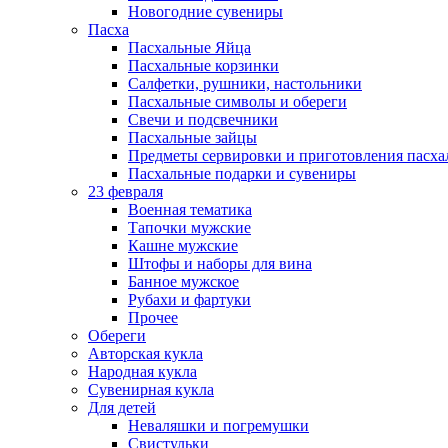
Новогодние сувениры
Пасха
Пасхальные Яйца
Пасхальные корзинки
Салфетки, рушники, настольники
Пасхальные символы и обереги
Свечи и подсвечники
Пасхальные зайцы
Предметы сервировки и приготовления пасх
Пасхальные подарки и сувениры
23 февраля
Военная тематика
Тапочки мужские
Кашне мужские
Штофы и наборы для вина
Банное мужское
Рубахи и фартуки
Прочее
Обереги
Авторская кукла
Народная кукла
Сувенирная кукла
Для детей
Неваляшки и погремушки
Свистульки