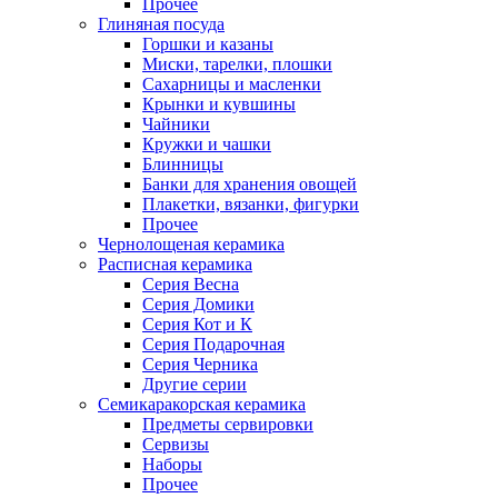
Прочее
Глиняная посуда
Горшки и казаны
Миски, тарелки, плошки
Сахарницы и масленки
Крынки и кувшины
Чайники
Кружки и чашки
Блинницы
Банки для хранения овощей
Плакетки, вязанки, фигурки
Прочее
Чернолощеная керамика
Расписная керамика
Серия Весна
Серия Домики
Серия Кот и К
Серия Подарочная
Серия Черника
Другие серии
Семикаракорская керамика
Предметы сервировки
Сервизы
Наборы
Прочее