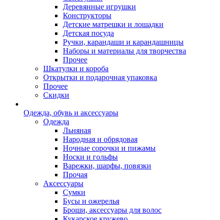
Деревянные игрушки
Конструкторы
Детские матрешки и лошадки
Детская посуда
Ручки, карандаши и карандашницы
Наборы и материалы для творчества
Прочее
Шкатулки и короба
Открытки и подарочная упаковка
Прочее
Скидки
Одежда, обувь и аксессуары
Одежда
Льняная
Народная и обрядовая
Ночные сорочки и пижамы
Носки и гольфы
Варежки, шарфы, повязки
Прочая
Аксессуары
Сумки
Бусы и ожерелья
Броши, аксессуары для волос
Кукарское кружево