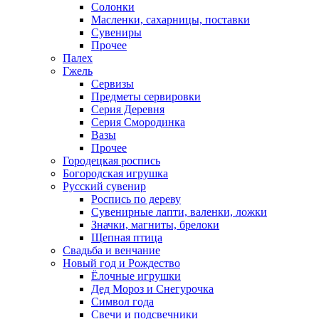
Солонки
Масленки, сахарницы, поставки
Сувениры
Прочее
Палех
Гжель
Сервизы
Предметы сервировки
Серия Деревня
Серия Смородинка
Вазы
Прочее
Городецкая роспись
Богородская игрушка
Русский сувенир
Роспись по дереву
Сувенирные лапти, валенки, ложки
Значки, магниты, брелоки
Щепная птица
Свадьба и венчание
Новый год и Рождество
Ёлочные игрушки
Дед Мороз и Снегурочка
Символ года
Свечи и подсвечники