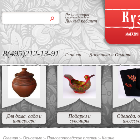
Регистрация
Личный кабинет
8(495)212-13-91
Главная
Доставка и Оплата
Для дома, сада и
Подарки и
Одежда, о
интерьера
сувениры
аксессу
Главная >
Основные >
Павловопосадские платки >
Кашне