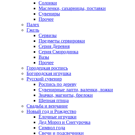
Солонки
Масленки, сахарницы, поставки
Сувениры
Прочее
Палех
Гжель
Сервизы
Предметы сервировки
Серия Деревня
Серия Смородинка
Вазы
Прочее
Городецкая роспись
Богородская игрушка
Русский сувенир
Роспись по дереву
Сувенирные лапти, валенки, ложки
Значки, магниты, брелоки
Щепная птица
Свадьба и венчание
Новый год и Рождество
Ёлочные игрушки
Дед Мороз и Снегурочка
Символ года
Свечи и подсвечники