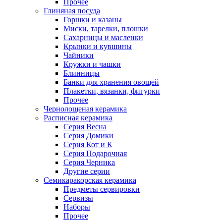
Прочее
Глиняная посуда
Горшки и казаны
Миски, тарелки, плошки
Сахарницы и масленки
Крынки и кувшины
Чайники
Кружки и чашки
Блинницы
Банки для хранения овощей
Плакетки, вязанки, фигурки
Прочее
Чернолощеная керамика
Расписная керамика
Серия Весна
Серия Домики
Серия Кот и К
Серия Подарочная
Серия Черника
Другие серии
Семикаракорская керамика
Предметы сервировки
Сервизы
Наборы
Прочее