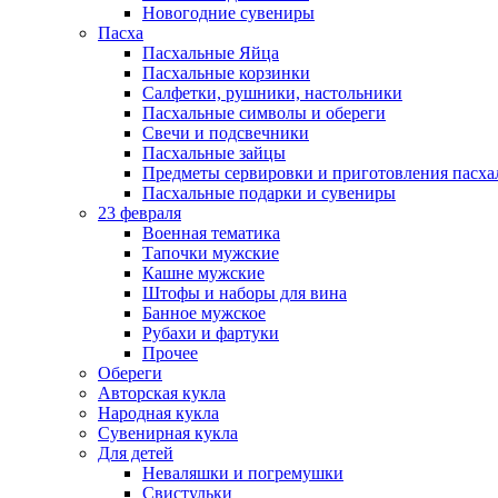
Новогодние сувениры
Пасха
Пасхальные Яйца
Пасхальные корзинки
Салфетки, рушники, настольники
Пасхальные символы и обереги
Свечи и подсвечники
Пасхальные зайцы
Предметы сервировки и приготовления пасх
Пасхальные подарки и сувениры
23 февраля
Военная тематика
Тапочки мужские
Кашне мужские
Штофы и наборы для вина
Банное мужское
Рубахи и фартуки
Прочее
Обереги
Авторская кукла
Народная кукла
Сувенирная кукла
Для детей
Неваляшки и погремушки
Свистульки