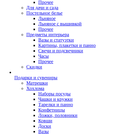
Прочее
Для дачи и сада
Постельное белье
Льняное
Льняное с вышивкой
Прочее
Предметы интерьера
Вазы и статуэтки
Картины, плакетки и панно
Свечи и подсвечники
Часы
Прочее
Скидки
Подарки и сувениры
Матрешки
Хохлома
Наборы посуды
Чашки и кружки
Тарелки и панно
Конфетницы
Ложки, половники
Ковши
Доски
Вазы