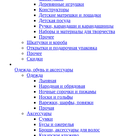
Деревянные игрушки
Конструкторы
Детские матрешки и лошадки
Детская посуда
Ручки, карандаши и карандашницы
Наборы и материалы для творчества
Прочее
Шкатулки и короба
Открытки и подарочная упаковка
Прочее
Скидки
Одежда, обувь и аксессуары
Одежда
Льняная
Народная и обрядовая
Ночные сорочки и пижамы
Носки и гольфы
Варежки, шарфы, повязки
Прочая
Аксессуары
Сумки
Бусы и ожерелья
Броши, аксессуары для волос
Кукарское кружево