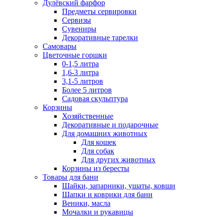
Дулёвский фарфор
Предметы сервировки
Сервизы
Сувениры
Декоративные тарелки
Самовары
Цветочные горшки
0-1,5 литра
1,6-3 литра
3,1-5 литров
Более 5 литров
Садовая скульптура
Корзины
Хозяйственные
Декоративные и подарочные
Для домашних животных
Для кошек
Для собак
Для других животных
Корзины из бересты
Товары для бани
Шайки, запарники, ушаты, ковши
Шапки и коврики для бани
Веники, масла
Мочалки и рукавицы