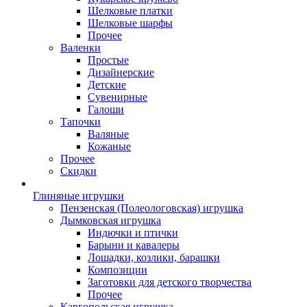
Шелковые платки
Шелковые шарфы
Прочее
Валенки
Простые
Дизайнерские
Детские
Сувенирные
Галоши
Тапочки
Валяные
Кожаные
Прочее
Скидки
Глиняные игрушки
Пензенская (Полеологовская) игрушка
Дымковская игрушка
Индючки и птички
Барыни и кавалеры
Лошадки, козлики, барашки
Композиции
Заготовки для детского творчества
Прочее
Каргопольская игрушка