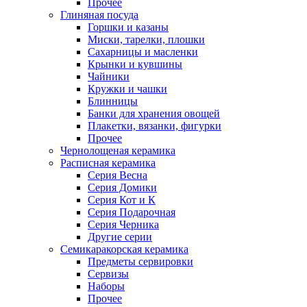
Прочее
Глиняная посуда
Горшки и казаны
Миски, тарелки, плошки
Сахарницы и масленки
Крынки и кувшины
Чайники
Кружки и чашки
Блинницы
Банки для хранения овощей
Плакетки, вязанки, фигурки
Прочее
Чернолощеная керамика
Расписная керамика
Серия Весна
Серия Домики
Серия Кот и К
Серия Подарочная
Серия Черника
Другие серии
Семикаракорская керамика
Предметы сервировки
Сервизы
Наборы
Прочее