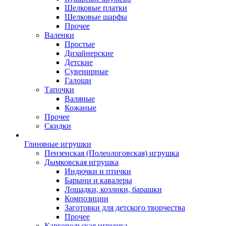
Шелковые платки
Шелковые шарфы
Прочее
Валенки
Простые
Дизайнерские
Детские
Сувенирные
Галоши
Тапочки
Валяные
Кожаные
Прочее
Скидки
Глиняные игрушки
Пензенская (Полеологовская) игрушка
Дымковская игрушка
Индючки и птички
Барыни и кавалеры
Лошадки, козлики, барашки
Композиции
Заготовки для детского творчества
Прочее
Каргопольская игрушка