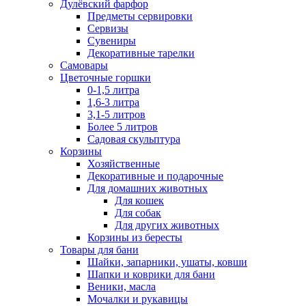
Дулёвский фарфор
Предметы сервировки
Сервизы
Сувениры
Декоративные тарелки
Самовары
Цветочные горшки
0-1,5 литра
1,6-3 литра
3,1-5 литров
Более 5 литров
Садовая скульптура
Корзины
Хозяйственные
Декоративные и подарочные
Для домашних животных
Для кошек
Для собак
Для других животных
Корзины из бересты
Товары для бани
Шайки, запарники, ушаты, ковши
Шапки и коврики для бани
Веники, масла
Мочалки и рукавицы