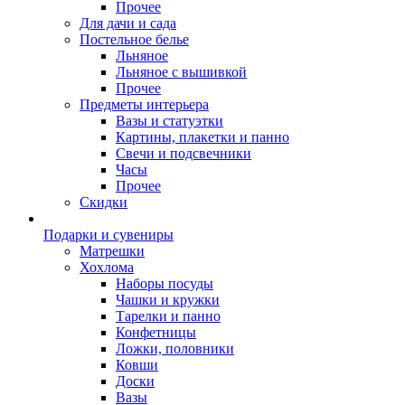
Прочее
Для дачи и сада
Постельное белье
Льняное
Льняное с вышивкой
Прочее
Предметы интерьера
Вазы и статуэтки
Картины, плакетки и панно
Свечи и подсвечники
Часы
Прочее
Скидки
Подарки и сувениры
Матрешки
Хохлома
Наборы посуды
Чашки и кружки
Тарелки и панно
Конфетницы
Ложки, половники
Ковши
Доски
Вазы