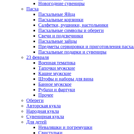
Новогодние сувениры
Пасха
Пасхальные Яйца
Пасхальные корзинки
Салфетки, рушники, настольники
Пасхальные символы и обереги
Свечи и подсвечники
Пасхальные зайцы
Предметы сервировки и приготовления пасх
Пасхальные подарки и сувениры
23 февраля
Военная тематика
Тапочки мужские
Кашне мужские
Штофы и наборы для вина
Банное мужское
Рубахи и фартуки
Прочее
Обереги
Авторская кукла
Народная кукла
Сувенирная кукла
Для детей
Неваляшки и погремушки
Свистульки