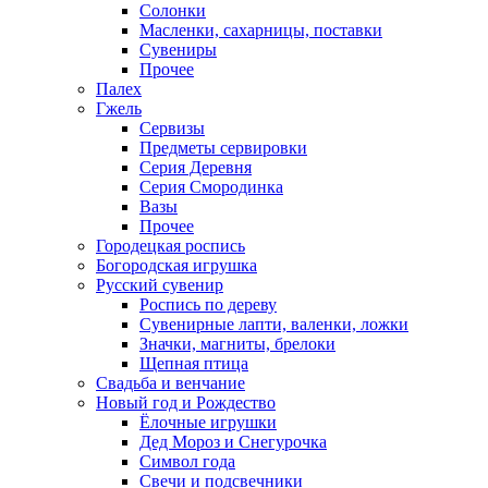
Солонки
Масленки, сахарницы, поставки
Сувениры
Прочее
Палех
Гжель
Сервизы
Предметы сервировки
Серия Деревня
Серия Смородинка
Вазы
Прочее
Городецкая роспись
Богородская игрушка
Русский сувенир
Роспись по дереву
Сувенирные лапти, валенки, ложки
Значки, магниты, брелоки
Щепная птица
Свадьба и венчание
Новый год и Рождество
Ёлочные игрушки
Дед Мороз и Снегурочка
Символ года
Свечи и подсвечники