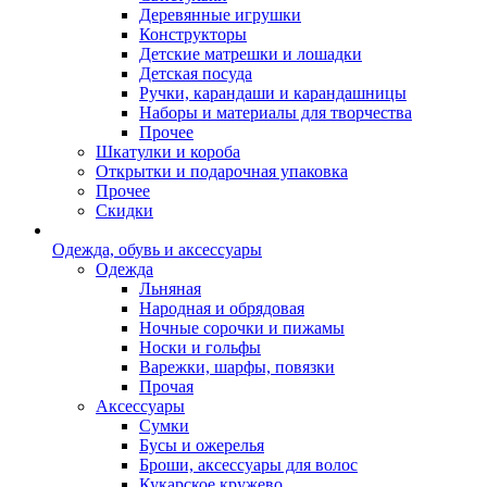
Деревянные игрушки
Конструкторы
Детские матрешки и лошадки
Детская посуда
Ручки, карандаши и карандашницы
Наборы и материалы для творчества
Прочее
Шкатулки и короба
Открытки и подарочная упаковка
Прочее
Скидки
Одежда, обувь и аксессуары
Одежда
Льняная
Народная и обрядовая
Ночные сорочки и пижамы
Носки и гольфы
Варежки, шарфы, повязки
Прочая
Аксессуары
Сумки
Бусы и ожерелья
Броши, аксессуары для волос
Кукарское кружево