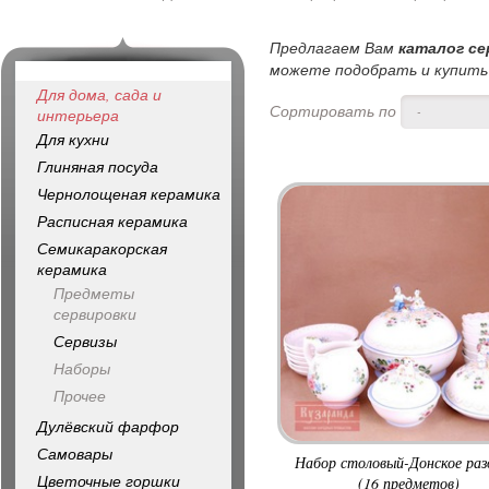
Предлагаем Вам
каталог се
можете подобрать и купить 
Для дома, сада и
Сортировать по
-
интерьера
Для кухни
Глиняная посуда
Чернолощеная керамика
Расписная керамика
Семикаракорская
керамика
Предметы
сервировки
Сервизы
Наборы
Прочее
Дулёвский фарфор
Самовары
Набор столовый-Донское раз
Цветочные горшки
(16 предметов)