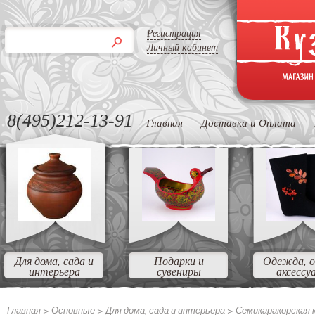
Регистрация
Личный кабинет
8(495)212-13-91
Главная
Доставка и Оплата
Для дома, сада и
Подарки и
Одежда, о
интерьера
сувениры
аксессу
Главная >
Основные >
Для дома, сада и интерьера >
Семикаракорская 