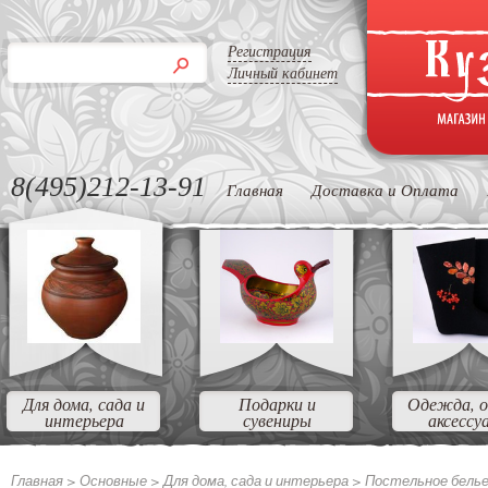
Регистрация
Личный кабинет
8(495)212-13-91
Главная
Доставка и Оплата
Для дома, сада и
Подарки и
Одежда, о
интерьера
сувениры
аксессу
Главная >
Основные >
Для дома, сада и интерьера >
Постельное бель