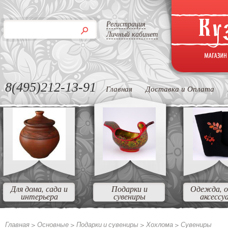
Регистрация
Личный кабинет
8(495)212-13-91
Главная
Доставка и Оплата
Для дома, сада и
Подарки и
Одежда, о
интерьера
сувениры
аксессу
Главная >
Основные >
Подарки и сувениры >
Хохлома >
Сувениры