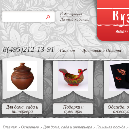
Регистрация
Личный кабинет
8(495)212-13-91
Главная
Доставка и Оплата
Для дома, сада и
Подарки и
Одежда, о
интерьера
сувениры
аксессу
Главная >
Основные >
Для дома, сада и интерьера >
Глиняная посуда 