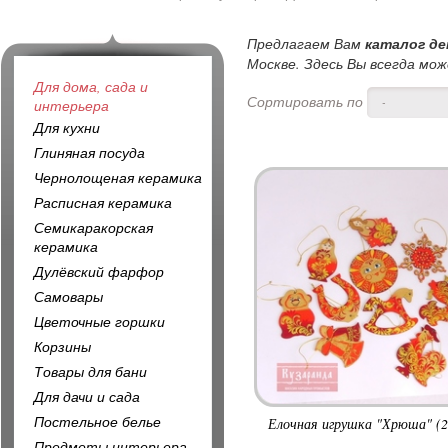
Предлагаем Вам
каталог де
Москве. Здесь Вы всегда мо
Для дома, сада и
Сортировать по
-
интерьера
Для кухни
Глиняная посуда
Чернолощеная керамика
Расписная керамика
Семикаракорская
керамика
Дулёвский фарфор
Самовары
Цветочные горшки
Корзины
Товары для бани
Для дачи и сада
Постельное белье
Елочная игрушка "Хрюша" (2
Предметы интерьера