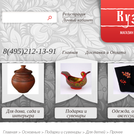
Регистрация
Личный кабинет
8(495)212-13-91
Главная
Доставка и Оплата
Для дома, сада и
Подарки и
Одежда, о
интерьера
сувениры
аксессу
Главная >
Основные >
Подарки и сувениры >
Для детей >
Прочее