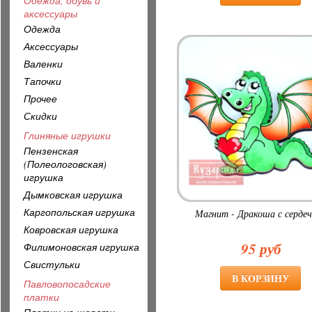
Одежда, обувь и
аксессуары
Одежда
Аксессуары
Валенки
Тапочки
Прочее
Скидки
Глиняные игрушки
Пензенская
(Полеологовская)
игрушка
Дымковская игрушка
Каргопольская игрушка
Магнит - Дракоша с серде
Ковровская игрушка
95 руб
Филимоновская игрушка
Свистульки
Павловопосадские
платки