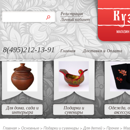
Регистрация
Личный кабинет
8(495)212-13-91
Главная
Доставка и Оплата
Для дома, сада и
Подарки и
Одежда, о
интерьера
сувениры
аксессу
Главная >
Основные
>
Подарки и сувениры
>
Для детей
>
Прочее
>
Маг