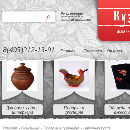
Регистрация
Личный кабинет
8(495)212-13-91
Главная
Доставка и Оплата
Для дома, сада и
Подарки и
Одежда, о
интерьера
сувениры
аксессу
Главная >
Основные >
Подарки и сувениры >
Народная кукла