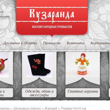
ция
абинет
Доставка и Оплата
Промыслы
Контакты
Корпорати
и и
Одежда, обувь и
Глиняные игрушки
ры
аксессуары
платки >
Шелковые платки >
Жаккард >
Размер 89х89 см.