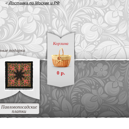
<
Доставка по Москве и РФ
Корзина
вные подарки
0 р.
Павловопосадские
платки