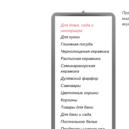
Пр
маг
вку
Для дома, сада и
интерьера
Для кухни
Глиняная посуда
Чернолощеная керамика
Расписная керамика
Семикаракорская
керамика
Дулёвский фарфор
Самовары
Цветочные горшки
Корзины
Товары для бани
Для дачи и сада
Постельное белье
Предметы интерьера