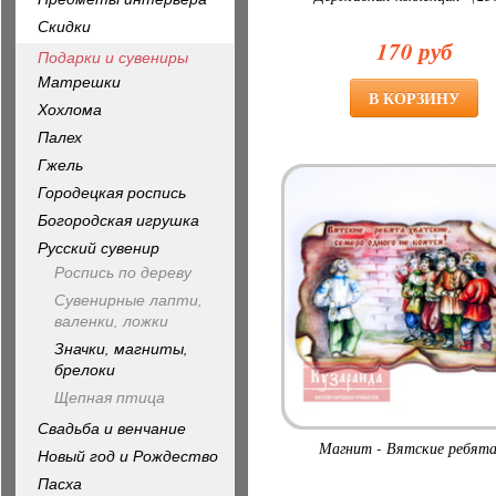
Скидки
170 руб
Подарки и сувениры
Матрешки
Хохлома
Палех
Гжель
Городецкая роспись
Богородская игрушка
Русский сувенир
Роспись по дереву
Сувенирные лапти,
валенки, ложки
Значки, магниты,
брелоки
Щепная птица
Свадьба и венчание
Магнит - Вятские ребята.
Новый год и Рождество
Пасха