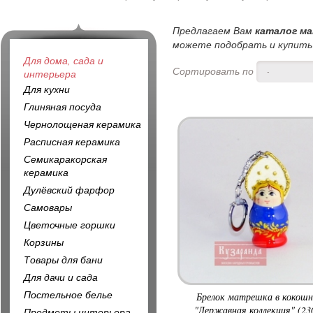
Предлагаем Вам
каталог м
можете подобрать и купить 
Для дома, сада и
Сортировать по
-
интерьера
Для кухни
Глиняная посуда
Чернолощеная керамика
Расписная керамика
Семикаракорская
керамика
Дулёвский фарфор
Самовары
Цветочные горшки
Корзины
Товары для бани
Для дачи и сада
Постельное белье
Брелок матрешка в кокошн
"Державная коллекция" (23
Предметы интерьера