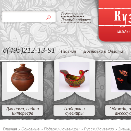
Регистрация
Личный кабинет
8(495)212-13-91
Главная
Доставка и Оплата
Для дома, сада и
Подарки и
Одежда, о
интерьера
сувениры
аксессу
Главная >
Основные >
Подарки и сувениры >
Русский сувенир >
Значки