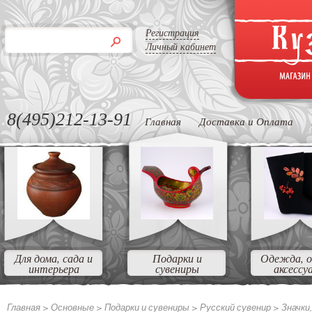
Регистрация
Личный кабинет
8(495)212-13-91
Главная
Доставка и Оплата
Для дома, сада и
Подарки и
Одежда, о
интерьера
сувениры
аксессу
Главная >
Основные
>
Подарки и сувениры
>
Русский сувенир
>
Значки