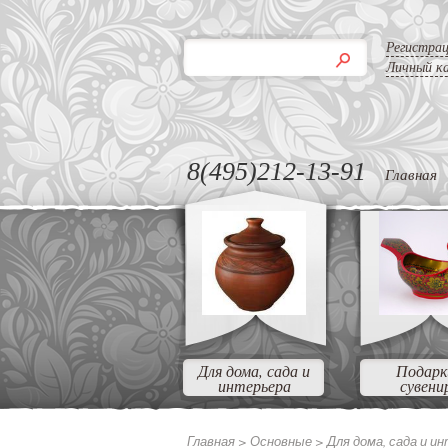
Регистра
Личный к
8(495)212-13-91
Главная
Для дома, сада и
Подарк
интерьера
сувени
Главная >
Основные >
Для дома, сада и и