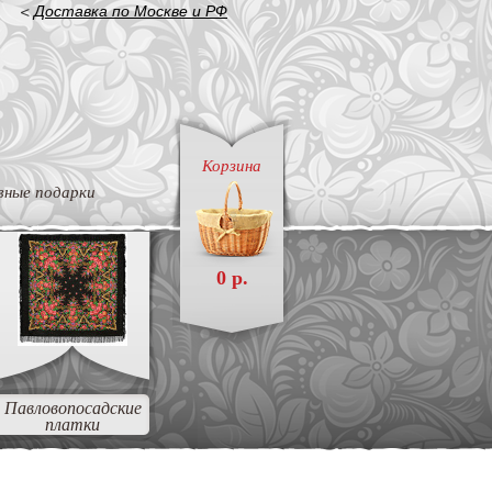
<
Доставка по Москве и РФ
Корзина
вные подарки
0 р.
Павловопосадские
платки