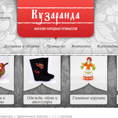
ция
абинет
Доставка и Оплата
Промыслы
Контакты
Корпорати
и и
Одежда, обувь и
Глиняные игрушки
ры
аксессуары
нтерьера >
Цветочные горшки >
3,1-5 литров