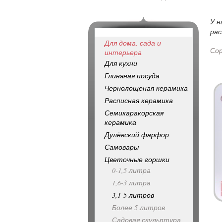
У н
рас
Для дома, сада и
Со
интерьера
Для кухни
Глиняная посуда
Чернолощеная керамика
Расписная керамика
Семикаракорская
керамика
Дулёвский фарфор
Самовары
Цветочные горшки
0-1,5 литра
1,6-3 литра
3,1-5 литров
Более 5 литров
Садовая скульптура