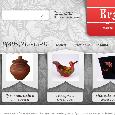
Регистрация
Личный кабинет
8(495)212-13-91
Главная
Доставка и Оплата
Для дома, сада и
Подарки и
Одежда, о
интерьера
сувениры
аксессу
Главная >
Основные
>
Подарки и сувениры
>
Русский сувенир
>
Значки