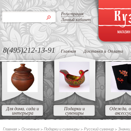
Регистрация
Личный кабинет
8(495)212-13-91
Главная
Доставка и Оплата
Для дома, сада и
Подарки и
Одежда, о
интерьера
сувениры
аксессу
Главная >
Основные
>
Подарки и сувениры
>
Русский сувенир
>
Значки