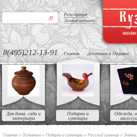
Регистрация
Личный кабинет
8(495)212-13-91
Главная
Доставка и Оплата
Для дома, сада и
Подарки и
Одежда, о
интерьера
сувениры
аксессу
Главная >
Основные
>
Подарки и сувениры
>
Русский сувенир
>
Значки