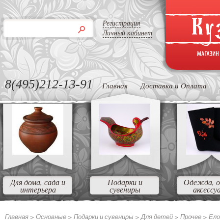
Регистрация
Личный кабинет
8(495)212-13-91
Главная
Доставка и Оплата
Для дома, сада и
Подарки и
Одежда, о
интерьера
сувениры
аксессу
Главная >
Основные
>
Подарки и сувениры
>
Для детей
>
Прочее
>
Ело