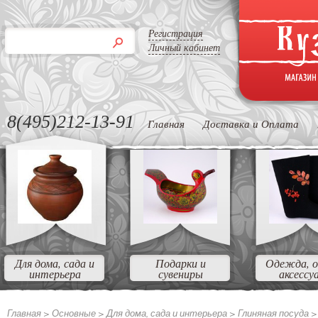
Регистрация
Личный кабинет
8(495)212-13-91
Главная
Доставка и Оплата
Для дома, сада и
Подарки и
Одежда, о
интерьера
сувениры
аксессу
Главная >
Основные >
Для дома, сада и интерьера >
Глиняная посуда 