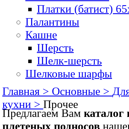
Платки (батист) 65
Палантины
Кашне
Шерсть
Шелк-шерсть
Шелковые шарфы
Главная >
Основные >
Для
кухни >
Прочее
Предлагаем Вам
каталог 
плетеных подносов
нашег