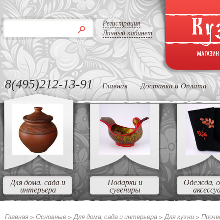
Регистрация
Личный кабинет
8(495)212-13-91
Главная
Доставка и Оплата
Для дома, сада и
Подарки и
Одежда, о
интерьера
сувениры
аксессу
Главная >
Основные
>
Для дома, сада и интерьера
>
Для кухни
>
Проче