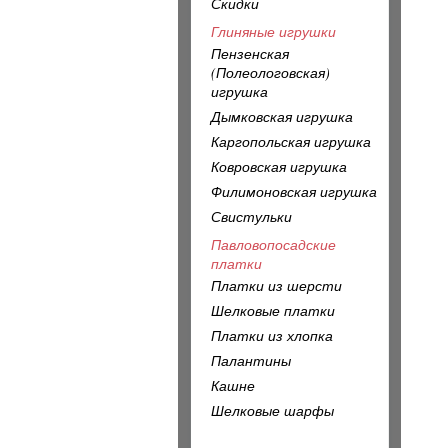
Скидки
Глиняные игрушки
Пензенская
(Полеологовская)
игрушка
Дымковская игрушка
Каргопольская игрушка
Ковровская игрушка
Филимоновская игрушка
Свистульки
Павловопосадские
платки
Платки из шерсти
Шелковые платки
Платки из хлопка
Палантины
Кашне
Шелковые шарфы