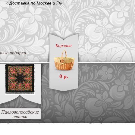
<
Доставка по Москве и РФ
Корзина
вные подарки
0 р.
Павловопосадские
платки