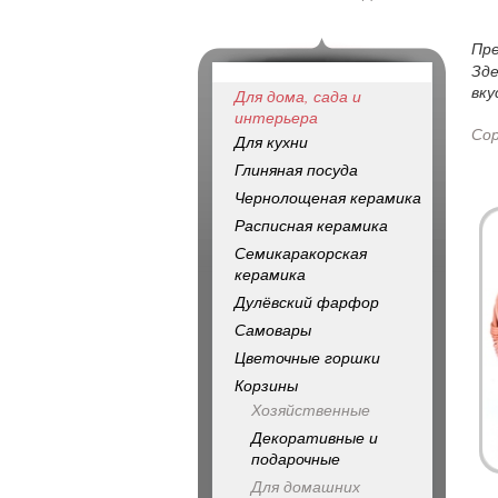
Пр
Зде
вку
Для дома, сада и
интерьера
Со
Для кухни
Глиняная посуда
Чернолощеная керамика
Расписная керамика
Семикаракорская
керамика
Дулёвский фарфор
Самовары
Цветочные горшки
Корзины
Хозяйственные
Декоративные и
подарочные
Для домашних