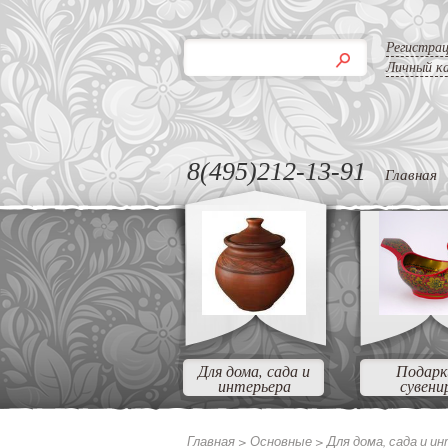
Регистра
Личный к
8(495)212-13-91
Главная
Для дома, сада и
Подарк
интерьера
сувени
Главная >
Основные >
Для дома, сада и и