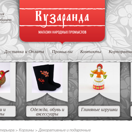
ция
абинет
Доставка и Оплата
Промыслы
Контакты
Корпорати
и и
Одежда, обувь и
Глиняные игрушки
ры
аксессуары
нтерьера >
Корзины >
Декоративные и подарочные