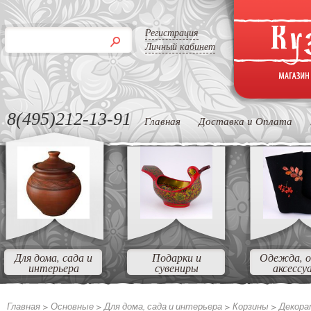
Регистрация
Личный кабинет
8(495)212-13-91
Главная
Доставка и Оплата
Для дома, сада и
Подарки и
Одежда, о
интерьера
сувениры
аксессу
Главная >
Основные >
Для дома, сада и интерьера >
Корзины >
Декора