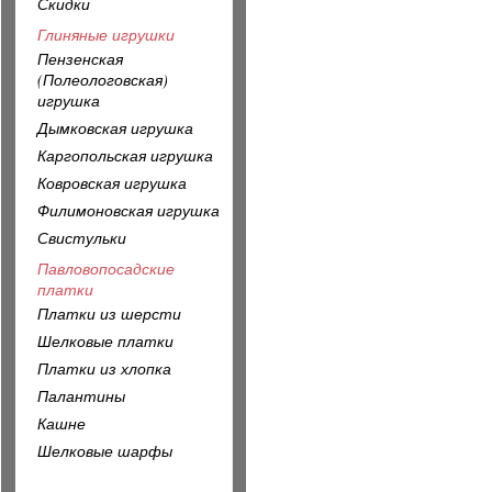
Скидки
Глиняные игрушки
Пензенская
(Полеологовская)
игрушка
Дымковская игрушка
Каргопольская игрушка
Ковровская игрушка
Филимоновская игрушка
Свистульки
Павловопосадские
платки
Платки из шерсти
Шелковые платки
Платки из хлопка
Палантины
Кашне
Шелковые шарфы