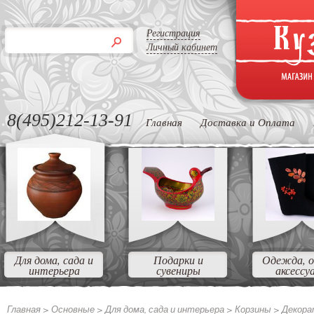
Регистрация
Личный кабинет
8(495)212-13-91
Главная
Доставка и Оплата
Для дома, сада и
Подарки и
Одежда, о
интерьера
сувениры
аксессу
Главная >
Основные >
Для дома, сада и интерьера >
Корзины >
Декора