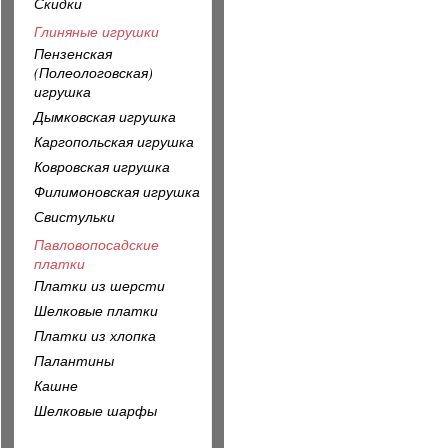
Скидки
Глиняные игрушки
Пензенская
(Полеологовская)
игрушка
Дымковская игрушка
Каргопольская игрушка
Ковровская игрушка
Филимоновская игрушка
Свистульки
Павловопосадские
платки
Платки из шерсти
Шелковые платки
Платки из хлопка
Палантины
Кашне
Шелковые шарфы