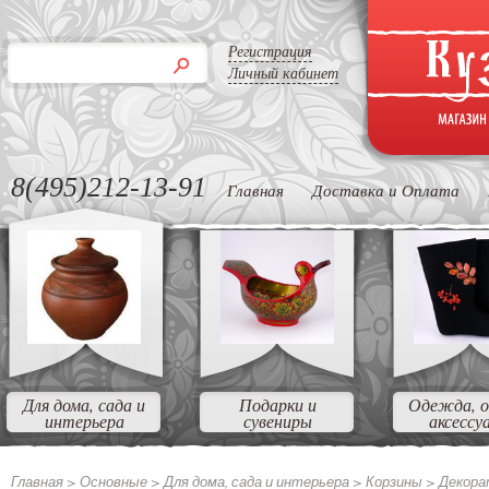
Регистрация
Личный кабинет
8(495)212-13-91
Главная
Доставка и Оплата
Для дома, сада и
Подарки и
Одежда, о
интерьера
сувениры
аксессу
Главная >
Основные >
Для дома, сада и интерьера >
Корзины >
Декора