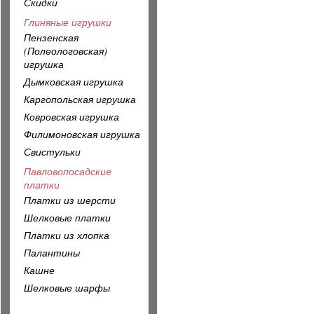
Скидки
Глиняные игрушки
Пензенская
(Полеологовская)
игрушка
Дымковская игрушка
Каргопольская игрушка
Ковровская игрушка
Филимоновская игрушка
Свистульки
Павловопосадские
платки
Платки из шерсти
Шелковые платки
Платки из хлопка
Палантины
Кашне
Шелковые шарфы