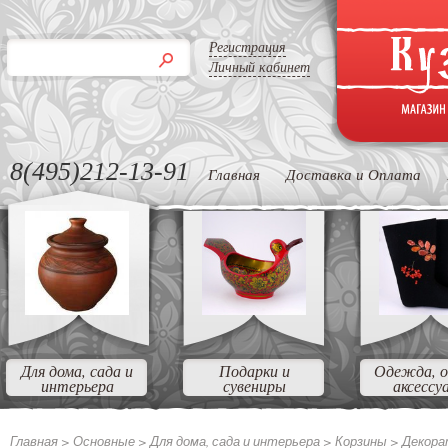
Регистрация
Личный кабинет
8(495)212-13-91
Главная
Доставка и Оплата
Для дома, сада и
Подарки и
Одежда, о
интерьера
сувениры
аксессу
Главная >
Основные >
Для дома, сада и интерьера >
Корзины >
Декора