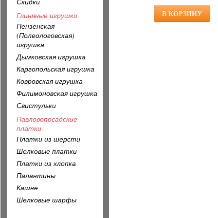
Скидки
Глиняные игрушки
Пензенская
(Полеологовская)
игрушка
Дымковская игрушка
Каргопольская игрушка
Ковровская игрушка
Филимоновская игрушка
Свистульки
Павловопосадские
платки
Платки из шерсти
Шелковые платки
Платки из хлопка
Палантины
Кашне
Шелковые шарфы