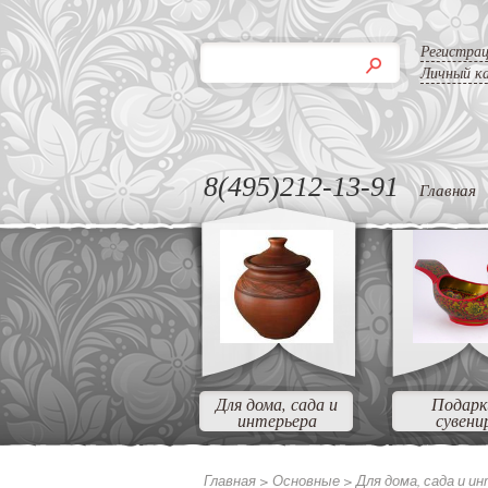
Регистра
Личный к
8(495)212-13-91
Главная
Для дома, сада и
Подарк
интерьера
сувени
Главная >
Основные >
Для дома, сада и и