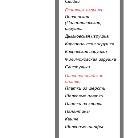
Скидки
Глиняные игрушки
Пензенская
(Полеологовская)
игрушка
Дымковская игрушка
Каргопольская игрушка
Ковровская игрушка
Филимоновская игрушка
Свистульки
Павловопосадские
платки
Платки из шерсти
Шелковые платки
Платки из хлопка
Палантины
Кашне
Шелковые шарфы