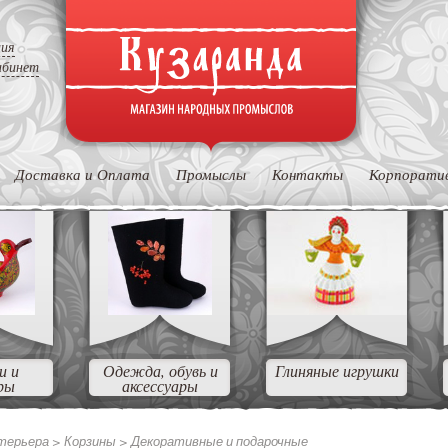
ция
абинет
Доставка и Оплата
Промыслы
Контакты
Корпорати
и и
Одежда, обувь и
Глиняные игрушки
ры
аксессуары
нтерьера >
Корзины >
Декоративные и подарочные