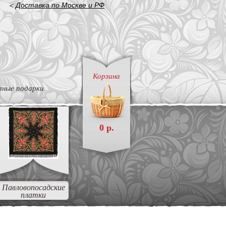
<
Доставка по Москве и РФ
Корзина
вные подарки
0 р.
Павловопосадские
платки