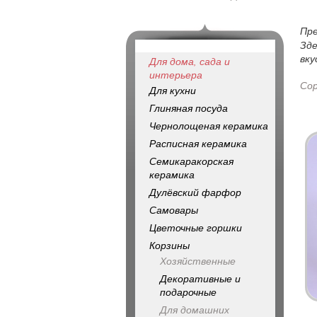
Пр
Зде
вку
Для дома, сада и
интерьера
Со
Для кухни
Глиняная посуда
Чернолощеная керамика
Расписная керамика
Семикаракорская
керамика
Дулёвский фарфор
Самовары
Цветочные горшки
Корзины
Хозяйственные
Декоративные и
подарочные
Для домашних