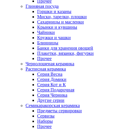
Прочее
Глиняная посуда
Горшки и казаны
Миски, тарелки, плошки
Сахарницы и масленки
Крынки и кувшины
Чайники
Кружки и чашки
Блинницы
Банки для хранения овощей
Плакетки, вязанки, фигурки
Прочее
Чернолощеная керамика
Расписная керамика
Серия Весна
Серия Домики
Серия Кот и К
Серия Подарочная
Серия Черника
Другие серии
Семикаракорская керамика
Предметы сервировки
Сервизы
Наборы
Прочее