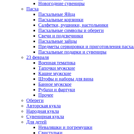
Новогодние сувениры
Пасха
Пасхальные Яйца
Пасхальные корзинки
Салфетки, рушники, настольники
Пасхальные символы и обереги
Свечи и подсвечники
Пасхальные зайцы
Предметы сервировки и приготовления пасх
Пасхальные подарки и сувениры
23 февраля
Военная тематика
Тапочки мужские
Кашне мужские
Штофы и наборы для вина
Банное мужское
Рубахи и фартуки
Прочее
Обереги
Авторская кукла
Народная кукла
Сувенирная кукла
Для детей
Неваляшки и погремушки
Свистульки