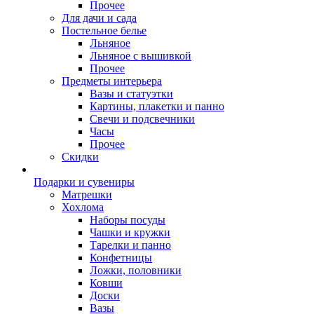
Прочее
Для дачи и сада
Постельное белье
Льняное
Льняное с вышивкой
Прочее
Предметы интерьера
Вазы и статуэтки
Картины, плакетки и панно
Свечи и подсвечники
Часы
Прочее
Скидки
Подарки и сувениры
Матрешки
Хохлома
Наборы посуды
Чашки и кружки
Тарелки и панно
Конфетницы
Ложки, половники
Ковши
Доски
Вазы