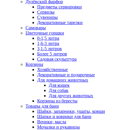
Дулёвский фарфор
Предметы сервировки
Сервизы
Сувениры
Декоративные тарелки
Самовары
Цветочные горшки
0-1,5 литра
1,6-3 литра
3,1-5 литров
Более 5 литров
Садовая скульптура
Корзины
Хозяйственные
Декоративные и подарочные
Для домашних животных
Для кошек
Для собак
Для других животных
Корзины из бересты
Товары для бани
Шайки, запарники, ушаты, ковши
Шапки и коврики для бани
Веники, масла
Мочалки и рукавицы