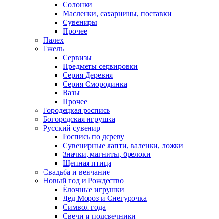
Солонки
Масленки, сахарницы, поставки
Сувениры
Прочее
Палех
Гжель
Сервизы
Предметы сервировки
Серия Деревня
Серия Смородинка
Вазы
Прочее
Городецкая роспись
Богородская игрушка
Русский сувенир
Роспись по дереву
Сувенирные лапти, валенки, ложки
Значки, магниты, брелоки
Щепная птица
Свадьба и венчание
Новый год и Рождество
Ёлочные игрушки
Дед Мороз и Снегурочка
Символ года
Свечи и подсвечники