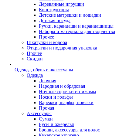
Деревянные игрушки
Конструкторы
Детские матрешки и лошадки
Детская посуда
Ручки, карандаши и карандашницы
Наборы и материалы для творчества
Прочее
Шкатулки и короба
Открытки и подарочная упаковка
Прочее
Скидки
Одежда, обувь и аксессуары
Одежда
Льняная
Народная и обрядовая
Ночные сорочки и пижамы
Носки и гольфы
Варежки, шарфы, повязки
Прочая
Аксессуары
Сумки
Бусы и ожерелья
Броши, аксессуары для волос
Кукарское кружево