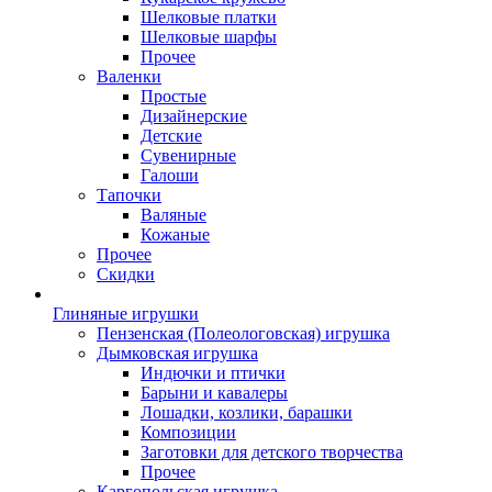
Шелковые платки
Шелковые шарфы
Прочее
Валенки
Простые
Дизайнерские
Детские
Сувенирные
Галоши
Тапочки
Валяные
Кожаные
Прочее
Скидки
Глиняные игрушки
Пензенская (Полеологовская) игрушка
Дымковская игрушка
Индючки и птички
Барыни и кавалеры
Лошадки, козлики, барашки
Композиции
Заготовки для детского творчества
Прочее
Каргопольская игрушка