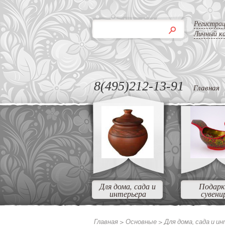
Регистра
Личный к
8(495)212-13-91
Главная
Для дома, сада и
Подарк
интерьера
сувени
Главная >
Основные >
Для дома, сада и и