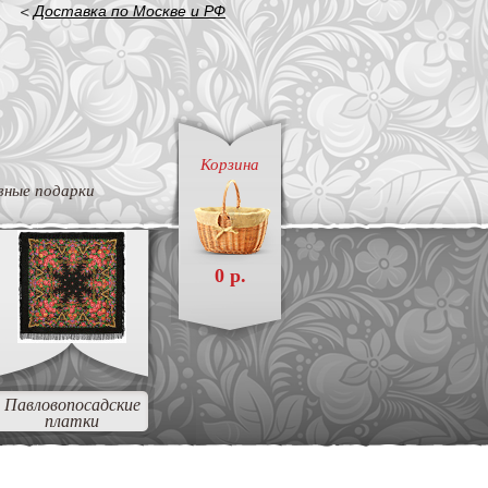
<
Доставка по Москве и РФ
Корзина
вные подарки
0 р.
Павловопосадские
платки