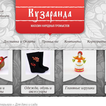
ция
абинет
Доставка и Оплата
Промыслы
Контакты
Корпорати
и и
Одежда, обувь и
Глиняные игрушки
ры
аксессуары
нтерьера >
Для дачи и сада