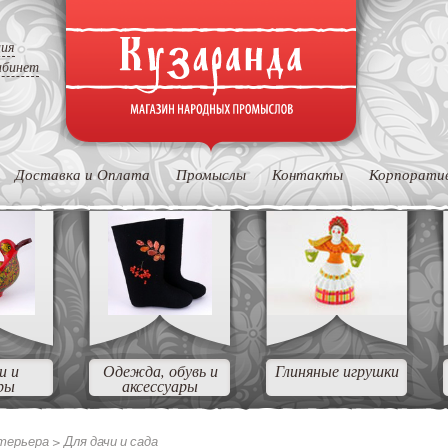
ция
абинет
Доставка и Оплата
Промыслы
Контакты
Корпорати
и и
Одежда, обувь и
Глиняные игрушки
ры
аксессуары
нтерьера >
Для дачи и сада