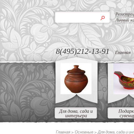
Регистра
Личный к
8(495)212-13-91
Главная
Для дома, сада и
Подарк
интерьера
сувени
Главная >
Основные >
Для дома, сада и и