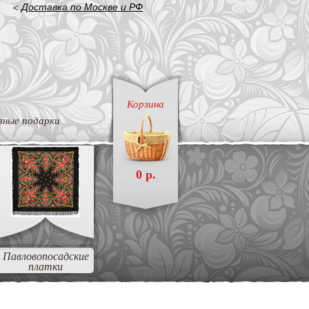
<
Доставка по Москве и РФ
Корзина
вные подарки
0 р.
Павловопосадские
платки