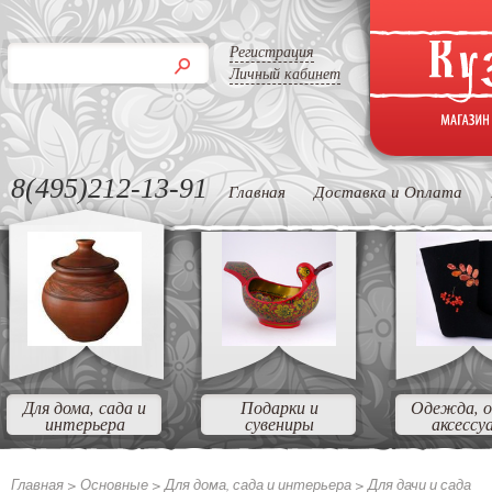
Регистрация
Личный кабинет
8(495)212-13-91
Главная
Доставка и Оплата
Для дома, сада и
Подарки и
Одежда, о
интерьера
сувениры
аксессу
Главная >
Основные >
Для дома, сада и интерьера >
Для дачи и сада