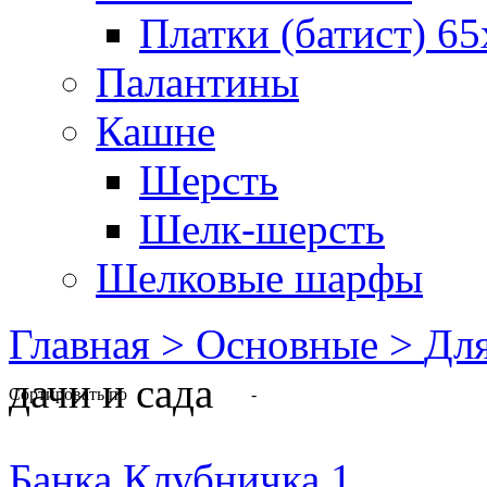
Платки (батист) 65
Палантины
Кашне
Шерсть
Шелк-шерсть
Шелковые шарфы
Главная >
Основные >
Для
дачи и сада
Сортировать по
-
Банка Клубничка 1