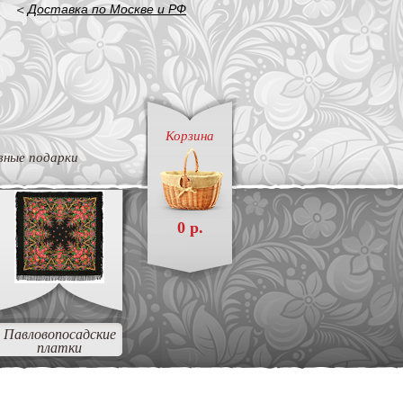
<
Доставка по Москве и РФ
Корзина
вные подарки
0 р.
Павловопосадские
платки