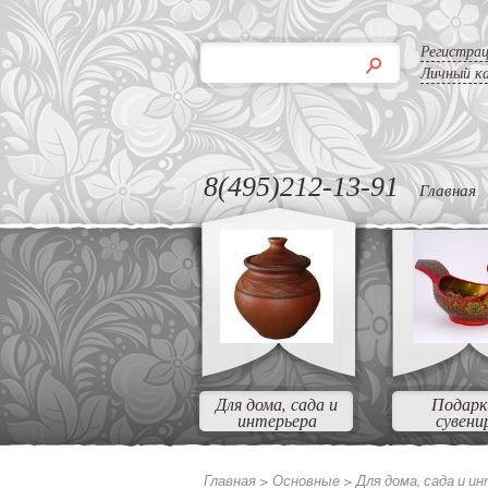
Регистра
Личный к
8(495)212-13-91
Главная
Для дома, сада и
Подарк
интерьера
сувени
Главная >
Основные >
Для дома, сада и и