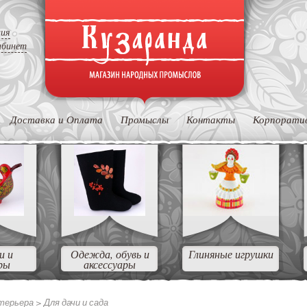
ция
абинет
Доставка и Оплата
Промыслы
Контакты
Корпорати
и и
Одежда, обувь и
Глиняные игрушки
ры
аксессуары
нтерьера >
Для дачи и сада