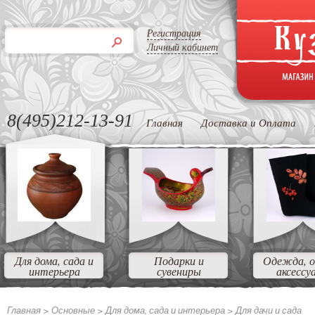
Регистрация
Личный кабинет
8(495)212-13-91
Главная
Доставка и Оплата
Для дома, сада и
Подарки и
Одежда, о
интерьера
сувениры
аксессу
Главная >
Основные >
Для дома, сада и интерьера >
Для дачи и сада