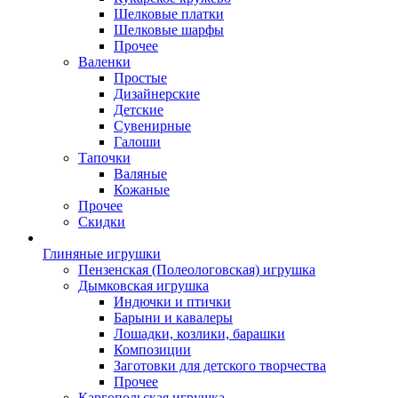
Шелковые платки
Шелковые шарфы
Прочее
Валенки
Простые
Дизайнерские
Детские
Сувенирные
Галоши
Тапочки
Валяные
Кожаные
Прочее
Скидки
Глиняные игрушки
Пензенская (Полеологовская) игрушка
Дымковская игрушка
Индючки и птички
Барыни и кавалеры
Лошадки, козлики, барашки
Композиции
Заготовки для детского творчества
Прочее
Каргопольская игрушка