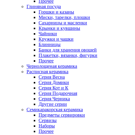
Прочее
Глиняная посуда
Горшки и казаны
Миски, тарелки, плошки
Сахарницы и масленки
Крынки и кувшины
Чайники
Кружки и чашки
Блинницы
Банки для хранения овощей
Плакетки, вязанки, фигурки
Прочее
Чернолощеная керамика
Расписная керамика
Серия Весна
Серия Домики
Серия Кот и К
Серия Подарочная
Серия Черника
Другие серии
Семикаракорская керамика
Предметы сервировки
Сервизы
Наборы
Прочее