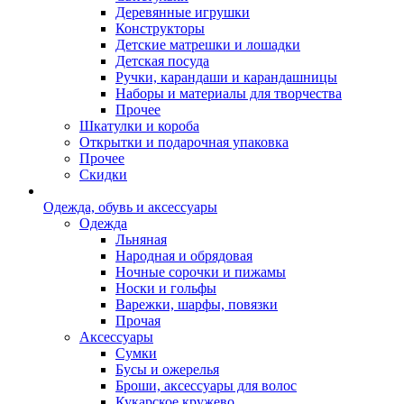
Деревянные игрушки
Конструкторы
Детские матрешки и лошадки
Детская посуда
Ручки, карандаши и карандашницы
Наборы и материалы для творчества
Прочее
Шкатулки и короба
Открытки и подарочная упаковка
Прочее
Скидки
Одежда, обувь и аксессуары
Одежда
Льняная
Народная и обрядовая
Ночные сорочки и пижамы
Носки и гольфы
Варежки, шарфы, повязки
Прочая
Аксессуары
Сумки
Бусы и ожерелья
Броши, аксессуары для волос
Кукарское кружево