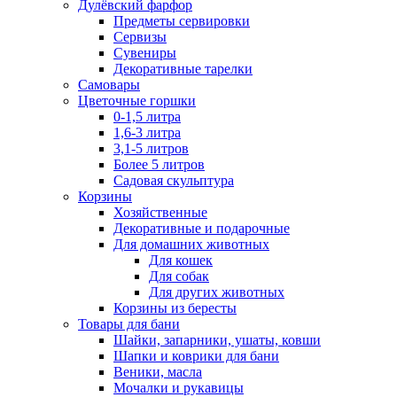
Дулёвский фарфор
Предметы сервировки
Сервизы
Сувениры
Декоративные тарелки
Самовары
Цветочные горшки
0-1,5 литра
1,6-3 литра
3,1-5 литров
Более 5 литров
Садовая скульптура
Корзины
Хозяйственные
Декоративные и подарочные
Для домашних животных
Для кошек
Для собак
Для других животных
Корзины из бересты
Товары для бани
Шайки, запарники, ушаты, ковши
Шапки и коврики для бани
Веники, масла
Мочалки и рукавицы