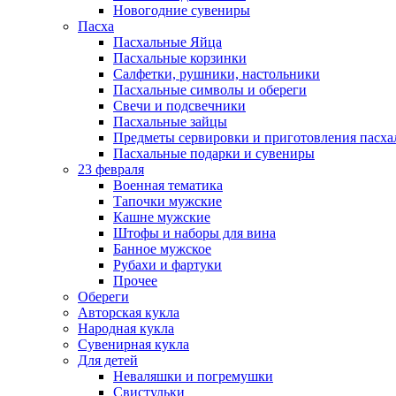
Новогодние сувениры
Пасха
Пасхальные Яйца
Пасхальные корзинки
Салфетки, рушники, настольники
Пасхальные символы и обереги
Свечи и подсвечники
Пасхальные зайцы
Предметы сервировки и приготовления пасх
Пасхальные подарки и сувениры
23 февраля
Военная тематика
Тапочки мужские
Кашне мужские
Штофы и наборы для вина
Банное мужское
Рубахи и фартуки
Прочее
Обереги
Авторская кукла
Народная кукла
Сувенирная кукла
Для детей
Неваляшки и погремушки
Свистульки