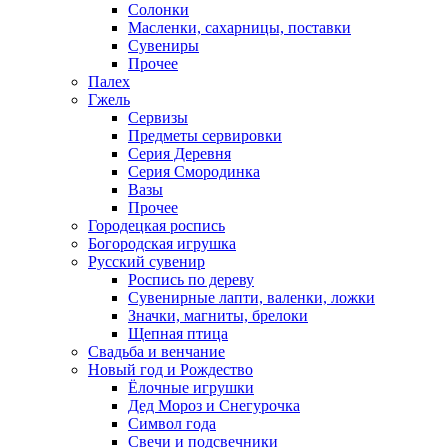
Солонки
Масленки, сахарницы, поставки
Сувениры
Прочее
Палех
Гжель
Сервизы
Предметы сервировки
Серия Деревня
Серия Смородинка
Вазы
Прочее
Городецкая роспись
Богородская игрушка
Русский сувенир
Роспись по дереву
Сувенирные лапти, валенки, ложки
Значки, магниты, брелоки
Щепная птица
Свадьба и венчание
Новый год и Рождество
Ёлочные игрушки
Дед Мороз и Снегурочка
Символ года
Свечи и подсвечники