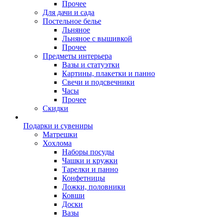
Прочее
Для дачи и сада
Постельное белье
Льняное
Льняное с вышивкой
Прочее
Предметы интерьера
Вазы и статуэтки
Картины, плакетки и панно
Свечи и подсвечники
Часы
Прочее
Скидки
Подарки и сувениры
Матрешки
Хохлома
Наборы посуды
Чашки и кружки
Тарелки и панно
Конфетницы
Ложки, половники
Ковши
Доски
Вазы