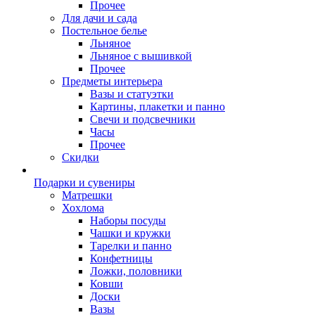
Прочее
Для дачи и сада
Постельное белье
Льняное
Льняное с вышивкой
Прочее
Предметы интерьера
Вазы и статуэтки
Картины, плакетки и панно
Свечи и подсвечники
Часы
Прочее
Скидки
Подарки и сувениры
Матрешки
Хохлома
Наборы посуды
Чашки и кружки
Тарелки и панно
Конфетницы
Ложки, половники
Ковши
Доски
Вазы