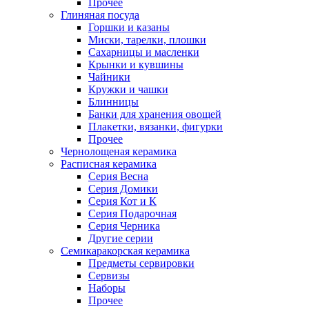
Прочее
Глиняная посуда
Горшки и казаны
Миски, тарелки, плошки
Сахарницы и масленки
Крынки и кувшины
Чайники
Кружки и чашки
Блинницы
Банки для хранения овощей
Плакетки, вязанки, фигурки
Прочее
Чернолощеная керамика
Расписная керамика
Серия Весна
Серия Домики
Серия Кот и К
Серия Подарочная
Серия Черника
Другие серии
Семикаракорская керамика
Предметы сервировки
Сервизы
Наборы
Прочее