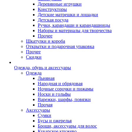
Деревянные игрушки
Конструкторы
Детские матрешки и лошадки
Детская посуда
Ручки, карандаши и карандашницы
Наборы и материалы для творчества
Прочее
Шкатулки и короба
Открытки и подарочная упаковка
Прочее
Скидки
Одежда, обувь и аксессуары
Одежда
Льняная
Народная и обрядовая
Ночные сорочки и пижамы
Носки и гольфы
Варежки, шарфы, повязки
Прочая
Аксессуары
Сумки
Бусы и ожерелья
Броши, аксессуары для волос
Кукарское кружево