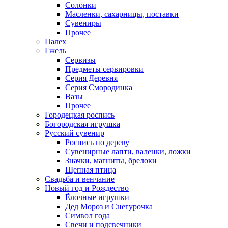
Солонки
Масленки, сахарницы, поставки
Сувениры
Прочее
Палех
Гжель
Сервизы
Предметы сервировки
Серия Деревня
Серия Смородинка
Вазы
Прочее
Городецкая роспись
Богородская игрушка
Русский сувенир
Роспись по дереву
Сувенирные лапти, валенки, ложки
Значки, магниты, брелоки
Щепная птица
Свадьба и венчание
Новый год и Рождество
Ёлочные игрушки
Дед Мороз и Снегурочка
Символ года
Свечи и подсвечники