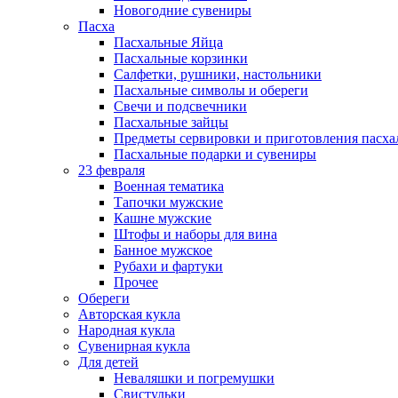
Новогодние сувениры
Пасха
Пасхальные Яйца
Пасхальные корзинки
Салфетки, рушники, настольники
Пасхальные символы и обереги
Свечи и подсвечники
Пасхальные зайцы
Предметы сервировки и приготовления пасх
Пасхальные подарки и сувениры
23 февраля
Военная тематика
Тапочки мужские
Кашне мужские
Штофы и наборы для вина
Банное мужское
Рубахи и фартуки
Прочее
Обереги
Авторская кукла
Народная кукла
Сувенирная кукла
Для детей
Неваляшки и погремушки
Свистульки