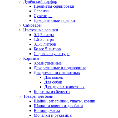
Дулёвский фарфор
Предметы сервировки
Сервизы
Сувениры
Декоративные тарелки
Самовары
Цветочные горшки
0-1,5 литра
1,6-3 литра
3,1-5 литров
Более 5 литров
Садовая скульптура
Корзины
Хозяйственные
Декоративные и подарочные
Для домашних животных
Для кошек
Для собак
Для других животных
Корзины из бересты
Товары для бани
Шайки, запарники, ушаты, ковши
Шапки и коврики для бани
Веники, масла
Мочалки и рукавицы