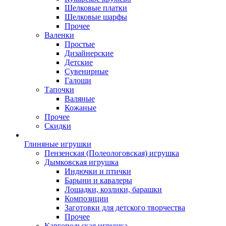
Шелковые платки
Шелковые шарфы
Прочее
Валенки
Простые
Дизайнерские
Детские
Сувенирные
Галоши
Тапочки
Валяные
Кожаные
Прочее
Скидки
Глиняные игрушки
Пензенская (Полеологовская) игрушка
Дымковская игрушка
Индючки и птички
Барыни и кавалеры
Лошадки, козлики, барашки
Композиции
Заготовки для детского творчества
Прочее
Каргопольская игрушка