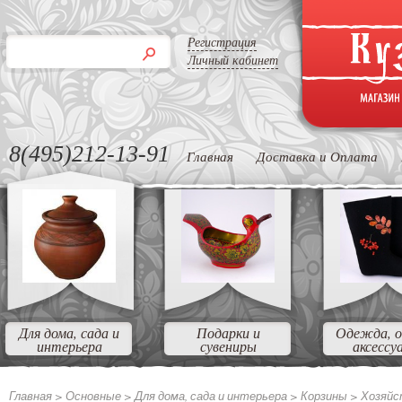
Регистрация
Личный кабинет
8(495)212-13-91
Главная
Доставка и Оплата
Для дома, сада и
Подарки и
Одежда, о
интерьера
сувениры
аксессу
Главная >
Основные >
Для дома, сада и интерьера >
Корзины >
Хозяйс