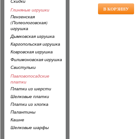
Скидки
Глиняные игрушки
Пензенская
(Полеологовская)
игрушка
Дымковская игрушка
Каргопольская игрушка
Ковровская игрушка
Филимоновская игрушка
Свистульки
Павловопосадские
платки
Платки из шерсти
Шелковые платки
Платки из хлопка
Палантины
Кашне
Шелковые шарфы