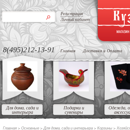
Регистрация
Личный кабинет
8(495)212-13-91
Главная
Доставка и Оплата
Для дома, сада и
Подарки и
Одежда, о
интерьера
сувениры
аксессу
Главная >
Основные >
Для дома, сада и интерьера >
Корзины >
Хозяйс