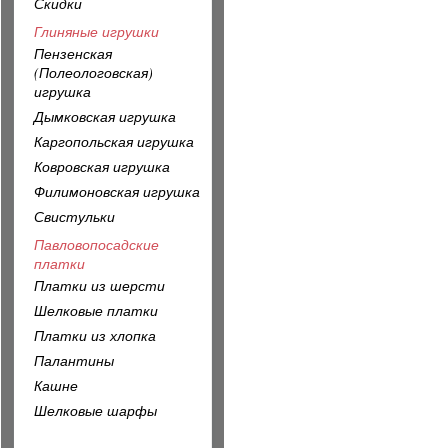
Скидки
Глиняные игрушки
Пензенская
(Полеологовская)
игрушка
Дымковская игрушка
Каргопольская игрушка
Ковровская игрушка
Филимоновская игрушка
Свистульки
Павловопосадские
платки
Платки из шерсти
Шелковые платки
Платки из хлопка
Палантины
Кашне
Шелковые шарфы