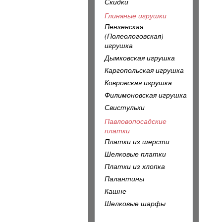
Скидки
Глиняные игрушки
Пензенская
(Полеологовская)
игрушка
Дымковская игрушка
Каргопольская игрушка
Ковровская игрушка
Филимоновская игрушка
Свистульки
Павловопосадские
платки
Платки из шерсти
Шелковые платки
Платки из хлопка
Палантины
Кашне
Шелковые шарфы