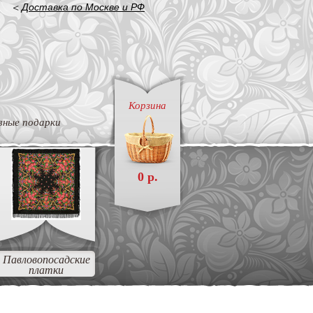
<
Доставка по Москве и РФ
Корзина
вные подарки
0 р.
Павловопосадские
платки