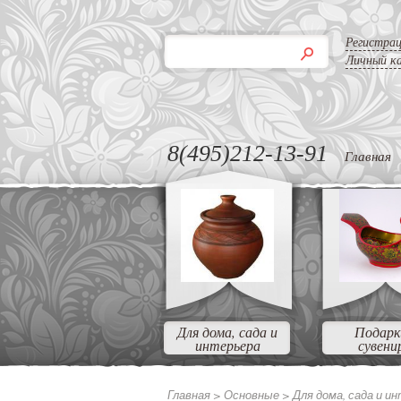
Регистра
Личный к
8(495)212-13-91
Главная
Для дома, сада и
Подарк
интерьера
сувени
Главная >
Основные >
Для дома, сада и и