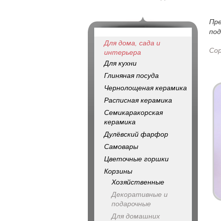
Пр
под
Для дома, сада и
Со
интерьера
Для кухни
Глиняная посуда
Чернолощеная керамика
Расписная керамика
Семикаракорская
керамика
Дулёвский фарфор
Самовары
Цветочные горшки
Корзины
Хозяйственные
Декоративные и
подарочные
Для домашних