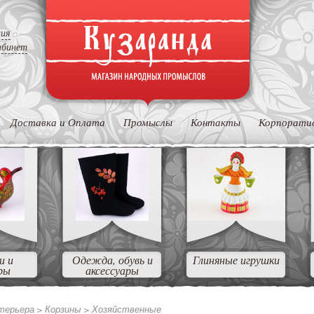
ция
абинет
Доставка и Оплата
Промыслы
Контакты
Корпорати
и и
Одежда, обувь и
Глиняные игрушки
ры
аксессуары
нтерьера >
Корзины >
Хозяйственные