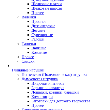
Шелковые платки
Шелковые шарфы
Прочее
Валенки
Простые
Дизайнерские
Детские
Сувенирные
Галоши
Тапочки
Валяные
Кожаные
Прочее
Скидки
Глиняные игрушки
Пензенская (Полеологовская) игрушка
Дымковская игрушка
Индючки и птички
Барыни и кавалеры
Лошадки, козлики, барашки
Композиции
Заготовки для детского творчества
Прочее
Каргопольская игрушка