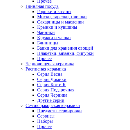
Прочее
Глиняная посуда
Горшки и казаны
Миски, тарелки, плошки
Сахарницы и масленки
Крынки и кувшины
Чайники
Кружки и чашки
Блинницы
Банки для хранения овощей
Плакетки, вязанки, фигурки
Прочее
Чернолощеная керамика
Расписная керамика
Серия Весна
Серия Домики
Серия Кот и К
Серия Подарочная
Серия Черника
Другие серии
Семикаракорская керамика
Предметы сервировки
Сервизы
Наборы
Прочее