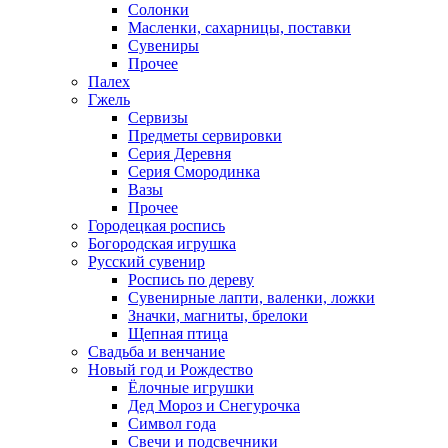
Солонки
Масленки, сахарницы, поставки
Сувениры
Прочее
Палех
Гжель
Сервизы
Предметы сервировки
Серия Деревня
Серия Смородинка
Вазы
Прочее
Городецкая роспись
Богородская игрушка
Русский сувенир
Роспись по дереву
Сувенирные лапти, валенки, ложки
Значки, магниты, брелоки
Щепная птица
Свадьба и венчание
Новый год и Рождество
Ёлочные игрушки
Дед Мороз и Снегурочка
Символ года
Свечи и подсвечники