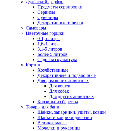
Дулёвский фарфор
Предметы сервировки
Сервизы
Сувениры
Декоративные тарелки
Самовары
Цветочные горшки
0-1,5 литра
1,6-3 литра
3,1-5 литров
Более 5 литров
Садовая скульптура
Корзины
Хозяйственные
Декоративные и подарочные
Для домашних животных
Для кошек
Для собак
Для других животных
Корзины из бересты
Товары для бани
Шайки, запарники, ушаты, ковши
Шапки и коврики для бани
Веники, масла
Мочалки и рукавицы