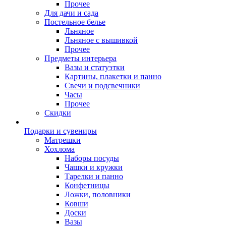
Прочее
Для дачи и сада
Постельное белье
Льняное
Льняное с вышивкой
Прочее
Предметы интерьера
Вазы и статуэтки
Картины, плакетки и панно
Свечи и подсвечники
Часы
Прочее
Скидки
Подарки и сувениры
Матрешки
Хохлома
Наборы посуды
Чашки и кружки
Тарелки и панно
Конфетницы
Ложки, половники
Ковши
Доски
Вазы