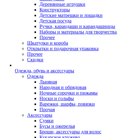
Деревянные игрушки
Конструкторы
Детские матрешки и лошадки
Детская посуда
Ручки, карандаши и карандашницы
Наборы и материалы для творчества
Прочее
Шкатулки и короба
Открытки и подарочная упаковка
Прочее
Скидки
Одежда, обувь и аксессуары
Одежда
Льняная
Народная и обрядовая
Ночные сорочки и пижамы
Носки и гольфы
Варежки, шарфы, повязки
Прочая
Аксессуары
Сумки
Бусы и ожерелья
Броши, аксессуары для волос
Кукарское кружево