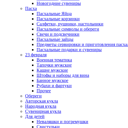
Новогодние сувениры
Пасха
Пасхальные Яйца
Пасхальные корзинки
Салфетки, рушники, настольники
Пасхальные символы и обереги
Свечи и подсвечники
Пасхальные зайцы
Предметы сервировки и приготовления пасх
Пасхальные подарки и сувениры
23 февраля
Военная тематика
Тапочки мужские
Кашне мужские
Штофы и наборы для вина
Банное мужское
Рубахи и фартуки
Прочее
Обереги
Авторская кукла
Народная кукла
Сувенирная кукла
Для детей
Неваляшки и погремушки
Свистульки