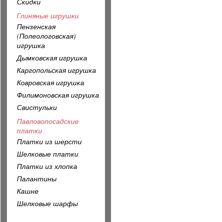
Скидки
Глиняные игрушки
Пензенская
(Полеологовская)
игрушка
Дымковская игрушка
Каргопольская игрушка
Ковровская игрушка
Филимоновская игрушка
Свистульки
Павловопосадские
платки
Платки из шерсти
Шелковые платки
Платки из хлопка
Палантины
Кашне
Шелковые шарфы