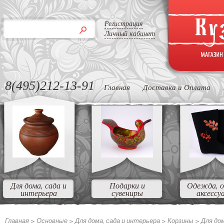
Регистрация
Личный кабинет
8(495)212-13-91
Главная
Доставка и Оплата
Для дома, сада и
Подарки и
Одежда, о
интерьера
сувениры
аксессу
Главная >
Основные >
Для дома, сада и интерьера >
Корзины >
Для до