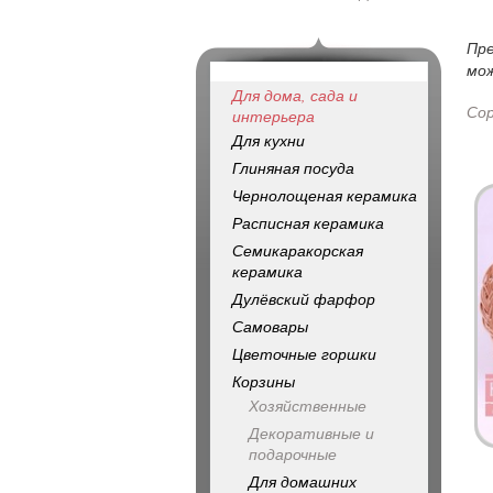
Пр
мож
Для дома, сада и
Со
интерьера
Для кухни
Глиняная посуда
Чернолощеная керамика
Расписная керамика
Семикаракорская
керамика
Дулёвский фарфор
Самовары
Цветочные горшки
Корзины
Хозяйственные
Декоративные и
подарочные
Для домашних