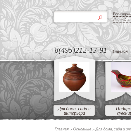
Регистра
Личный к
8(495)212-13-91
Главная
Для дома, сада и
Подарк
интерьера
сувени
Главная >
Основные >
Для дома, сада и и