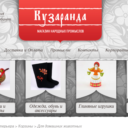
ция
абинет
Доставка и Оплата
Промыслы
Контакты
Корпорати
и и
Одежда, обувь и
Глиняные игрушки
ры
аксессуары
нтерьера >
Корзины >
Для домашних животных