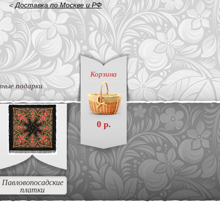
<
Доставка по Москве и РФ
Корзина
вные подарки
0 р.
Павловопосадские
платки