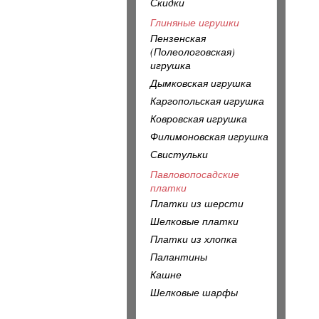
Скидки
Глиняные игрушки
Пензенская
(Полеологовская)
игрушка
Дымковская игрушка
Каргопольская игрушка
Ковровская игрушка
Филимоновская игрушка
Свистульки
Павловопосадские
платки
Платки из шерсти
Шелковые платки
Платки из хлопка
Палантины
Кашне
Шелковые шарфы