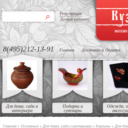
Регистрация
Личный кабинет
8(495)212-13-91
Главная
Доставка и Оплата
Для дома, сада и
Подарки и
Одежда, о
интерьера
сувениры
аксессу
Главная >
Основные >
Для дома, сада и интерьера >
Корзины >
Для до