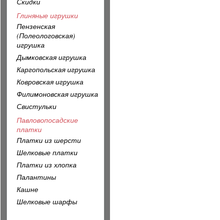
Скидки
Глиняные игрушки
Пензенская
(Полеологовская)
игрушка
Дымковская игрушка
Каргопольская игрушка
Ковровская игрушка
Филимоновская игрушка
Свистульки
Павловопосадские
платки
Платки из шерсти
Шелковые платки
Платки из хлопка
Палантины
Кашне
Шелковые шарфы