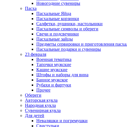
Новогодние сувениры
Пасха
Пасхальные Яйца
Пасхальные корзинки
Салфетки, рушники, настольники
Пасхальные символы и обереги
Свечи и подсвечники
Пасхальные зайцы
Предметы сервировки и приготовления пасх
Пасхальные подарки и сувениры
23 февраля
Военная тематика
Тапочки мужские
Кашне мужские
Штофы и наборы для вина
Банное мужское
Рубахи и фартуки
Прочее
Обереги
Авторская кукла
Народная кукла
Сувенирная кукла
Для детей
Неваляшки и погремушки
Свистульки