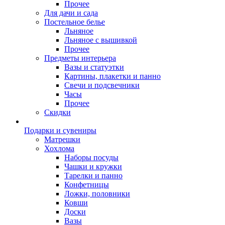
Прочее
Для дачи и сада
Постельное белье
Льняное
Льняное с вышивкой
Прочее
Предметы интерьера
Вазы и статуэтки
Картины, плакетки и панно
Свечи и подсвечники
Часы
Прочее
Скидки
Подарки и сувениры
Матрешки
Хохлома
Наборы посуды
Чашки и кружки
Тарелки и панно
Конфетницы
Ложки, половники
Ковши
Доски
Вазы