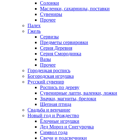
Солонки
Масленки, сахарницы, поставки
Сувениры
Прочее
Палех
Гжель
Сервизы
Предметы сервировки
Серия Деревня
Серия Смородинка
Вазы
Прочее
Городецкая роспись
Богородская игрушка
Русский сувенир
Роспись по дереву
Сувенирные лапти, валенки, ложки
Значки, магниты, брелоки
Щепная птица
Свадьба и венчание
Новый год и Рождество
Ёлочные игрушки
Дед Мороз и Снегурочка
Символ года
Свечи и подсвечники