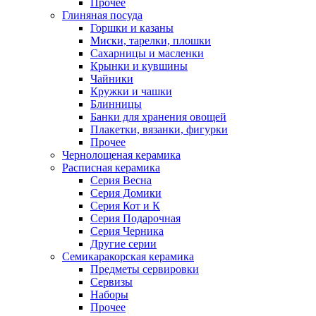
Прочее
Глиняная посуда
Горшки и казаны
Миски, тарелки, плошки
Сахарницы и масленки
Крынки и кувшины
Чайники
Кружки и чашки
Блинницы
Банки для хранения овощей
Плакетки, вязанки, фигурки
Прочее
Чернолощеная керамика
Расписная керамика
Серия Весна
Серия Домики
Серия Кот и К
Серия Подарочная
Серия Черника
Другие серии
Семикаракорская керамика
Предметы сервировки
Сервизы
Наборы
Прочее