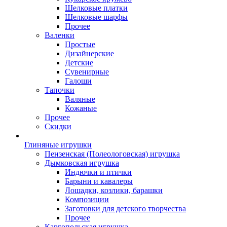
Шелковые платки
Шелковые шарфы
Прочее
Валенки
Простые
Дизайнерские
Детские
Сувенирные
Галоши
Тапочки
Валяные
Кожаные
Прочее
Скидки
Глиняные игрушки
Пензенская (Полеологовская) игрушка
Дымковская игрушка
Индючки и птички
Барыни и кавалеры
Лошадки, козлики, барашки
Композиции
Заготовки для детского творчества
Прочее
Каргопольская игрушка