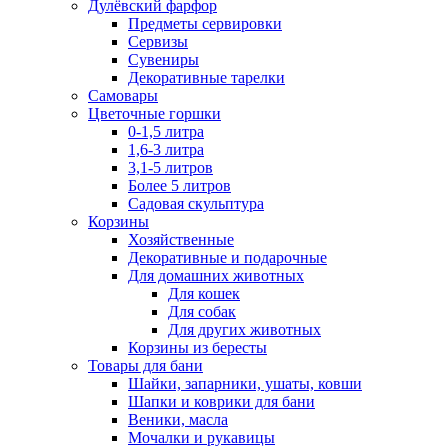
Дулёвский фарфор
Предметы сервировки
Сервизы
Сувениры
Декоративные тарелки
Самовары
Цветочные горшки
0-1,5 литра
1,6-3 литра
3,1-5 литров
Более 5 литров
Садовая скульптура
Корзины
Хозяйственные
Декоративные и подарочные
Для домашних животных
Для кошек
Для собак
Для других животных
Корзины из бересты
Товары для бани
Шайки, запарники, ушаты, ковши
Шапки и коврики для бани
Веники, масла
Мочалки и рукавицы