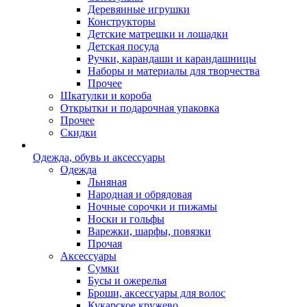
Деревянные игрушки
Конструкторы
Детские матрешки и лошадки
Детская посуда
Ручки, карандаши и карандашницы
Наборы и материалы для творчества
Прочее
Шкатулки и короба
Открытки и подарочная упаковка
Прочее
Скидки
Одежда, обувь и аксессуары
Одежда
Льняная
Народная и обрядовая
Ночные сорочки и пижамы
Носки и гольфы
Варежки, шарфы, повязки
Прочая
Аксессуары
Сумки
Бусы и ожерелья
Броши, аксессуары для волос
Кукарское кружево