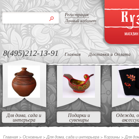
Регистрация
Личный кабинет
8(495)212-13-91
Главная
Доставка и Оплата
Для дома, сада и
Подарки и
Одежда, о
интерьера
сувениры
аксессу
Главная >
Основные >
Для дома, сада и интерьера >
Корзины >
Для до