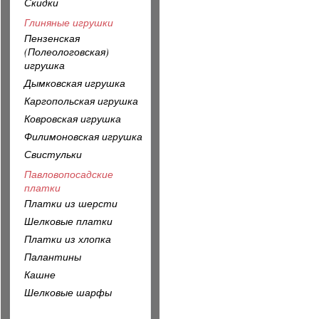
Скидки
Глиняные игрушки
Пензенская
(Полеологовская)
игрушка
Дымковская игрушка
Каргопольская игрушка
Ковровская игрушка
Филимоновская игрушка
Свистульки
Павловопосадские
платки
Платки из шерсти
Шелковые платки
Платки из хлопка
Палантины
Кашне
Шелковые шарфы