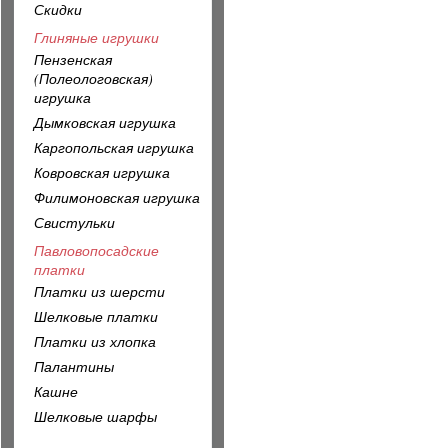
Скидки
Глиняные игрушки
Пензенская
(Полеологовская)
игрушка
Дымковская игрушка
Каргопольская игрушка
Ковровская игрушка
Филимоновская игрушка
Свистульки
Павловопосадские
платки
Платки из шерсти
Шелковые платки
Платки из хлопка
Палантины
Кашне
Шелковые шарфы