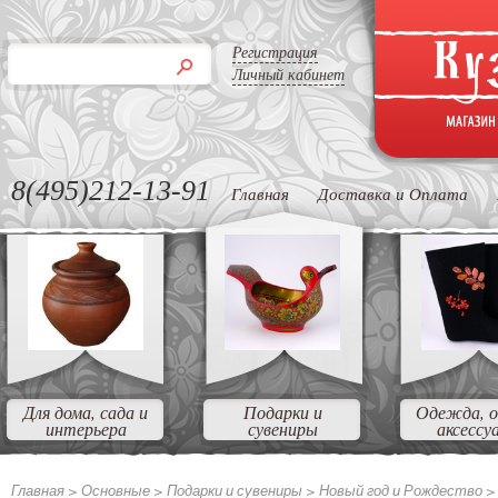
Регистрация
Личный кабинет
8(495)212-13-91
Главная
Доставка и Оплата
Для дома, сада и
Подарки и
Одежда, о
интерьера
сувениры
аксессу
Главная >
Основные >
Подарки и сувениры >
Новый год и Рождество 